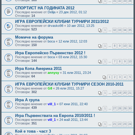
Отговори:
500
1
…
31
32
33
34
СПОРТИСТ НА ГОДИНАТА 2012
Последно мнение от
Delija
«
23 дек 2012, 01:12
Отговори:
14
ИГРА ЕВРОПЕЙСКИ КЛУБНИ ТУРНИРИ 2011/2012
Последно мнение от
drvasko98
«
10 авг 2012, 13:25
Отговори:
523
1
…
32
33
34
35
Момиче на форума
Последно мнение от
boca
«
12 юли 2012, 12:03
Отговори:
150
1
…
8
9
10
11
Игра Европейско Първенство 2012 !
Последно мнение от
boca
«
03 юли 2012, 15:30
Отговори:
144
1
…
7
8
9
10
Игра Копа Америка 2011
Последно мнение от
annysy
«
31 юли 2011, 23:24
Отговори:
64
1
2
3
4
5
ИГРА ЕВРОПЕЙСКИ КЛУБНИ ТУРНИРИ СЕЗОН 2010-2011
Последно мнение от
G8
«
26 юли 2011, 15:27
Отговори:
302
1
…
18
19
20
21
Игра А група
Последно мнение от
vill_1
«
07 юни 2011, 22:40
Отговори:
439
1
…
27
28
29
30
Игра Първенствата на Европа 2010/2011 !
Последно мнение от
vill_1
«
24 май 2011, 13:44
Отговори:
351
1
…
21
22
23
24
Кой е това - част 3