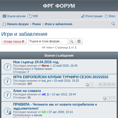
ФРГ ФОРУМ
Бързи връзки
ЧЗВ
Регистрация
Влез
Начало форум
Разни
Игри и забавления
ър
Игри и забавления
се
Нова тема
не
44 теми • Страница
1
от
1
Важни съобщения
Нов сървър 24.04.2016 год.
Последно мнение от
Мичо
«
12 май 2020, 16:45
Публикувано в
Преместване
Отговори:
7
ИГРА ЕВРОПЕЙСКИ КЛУБНИ ТУРНИРИ СЕЗОН 2015/2016
Последно мнение от
bat_jori
«
25 май 2016, 19:25
Отговори:
307
1
…
18
19
20
21
Алея на славата
Последно мнение от
vill_1
«
10 авг 2012, 18:44
Отговори:
25
1
2
ПРАВИЛА - Четенето им от новите потребители е
задължително!
Последно мнение от
G8
«
07 авг 2009, 10:14
Публикувано в
Архив