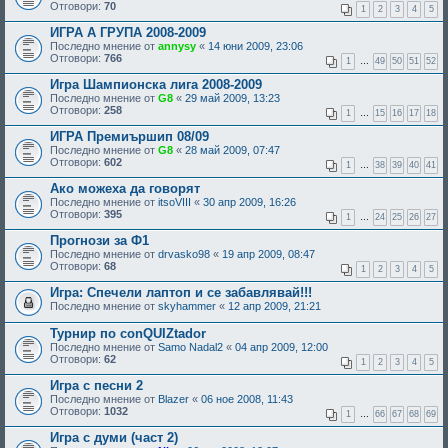
Отговори:
70
1
2
3
4
5
ИГРА А ГРУПА 2008-2009
Последно мнение от
annysy
«
14 юни 2009, 23:06
Отговори:
766
1
…
49
50
51
52
Игра Шампионска лига 2008-2009
Последно мнение от
G8
«
29 май 2009, 13:23
Отговори:
258
1
…
15
16
17
18
ИГРА Премиършип 08/09
Последно мнение от
G8
«
28 май 2009, 07:47
Отговори:
602
1
…
38
39
40
41
Ако можеха да говорят
Последно мнение от
itsoVIII
«
30 апр 2009, 16:26
Отговори:
395
1
…
24
25
26
27
Прогнози за Ф1
Последно мнение от
drvasko98
«
19 апр 2009, 08:47
Отговори:
68
1
2
3
4
5
Игра: Спечели лаптоп и се забавлявай!!!
Последно мнение от
skyhammer
«
12 апр 2009, 21:21
Турнир по conQUIZtador
Последно мнение от
Samo Nadal2
«
04 апр 2009, 12:00
Отговори:
62
1
2
3
4
5
Игра с песни 2
Последно мнение от
Blazer
«
06 ное 2008, 11:43
Отговори:
1032
1
…
66
67
68
69
Игра с думи (част 2)