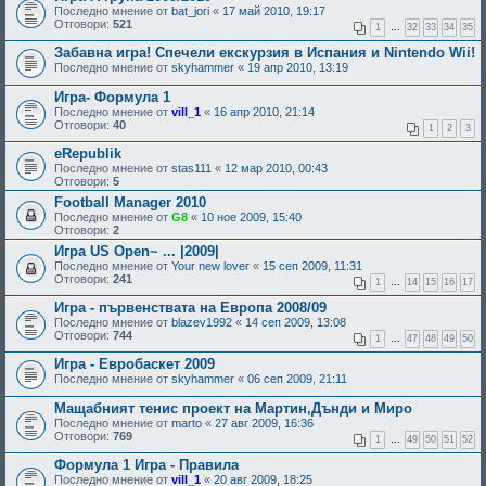
Последно мнение от
bat_jori
«
17 май 2010, 19:17
Отговори:
521
1
…
32
33
34
35
Забавна игра! Спечели екскурзия в Испания и Nintendo Wii!
Последно мнение от
skyhammer
«
19 апр 2010, 13:19
Игра- Формула 1
Последно мнение от
vill_1
«
16 апр 2010, 21:14
Отговори:
40
1
2
3
eRepublik
Последно мнение от
stas111
«
12 мар 2010, 00:43
Отговори:
5
Football Manager 2010
Последно мнение от
G8
«
10 ное 2009, 15:40
Отговори:
2
Игра US Open~ ... |2009|
Последно мнение от
Your new lover
«
15 сеп 2009, 11:31
Отговори:
241
1
…
14
15
16
17
Игра - първенствата на Европа 2008/09
Последно мнение от
blazev1992
«
14 сеп 2009, 13:08
Отговори:
744
1
…
47
48
49
50
Игра - Евробаскет 2009
Последно мнение от
skyhammer
«
06 сеп 2009, 21:11
Мащабният тенис проект на Мартин,Дънди и Миро
Последно мнение от
marto
«
27 авг 2009, 16:36
Отговори:
769
1
…
49
50
51
52
Формула 1 Игра - Правила
Последно мнение от
vill_1
«
20 авг 2009, 18:25