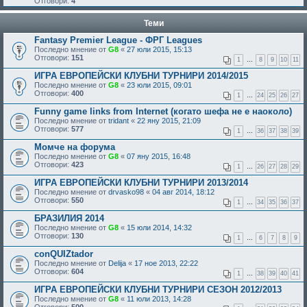
Отговори:
4
Теми
Fantasy Premier League - ФРГ Leagues
Последно мнение от
G8
«
27 юли 2015, 15:13
Отговори:
151
1
…
8
9
10
11
ИГРА ЕВРОПЕЙСКИ КЛУБНИ ТУРНИРИ 2014/2015
Последно мнение от
G8
«
23 юли 2015, 09:01
Отговори:
400
1
…
24
25
26
27
Funny game links from Internet (когато шефа не е наоколо)
Последно мнение от
tridant
«
22 яну 2015, 21:09
Отговори:
577
1
…
36
37
38
39
Момче на форума
Последно мнение от
G8
«
07 яну 2015, 16:48
Отговори:
423
1
…
26
27
28
29
ИГРА ЕВРОПЕЙСКИ КЛУБНИ ТУРНИРИ 2013/2014
Последно мнение от
drvasko98
«
04 авг 2014, 18:12
Отговори:
550
1
…
34
35
36
37
БРАЗИЛИЯ 2014
Последно мнение от
G8
«
15 юли 2014, 14:32
Отговори:
130
1
…
6
7
8
9
conQUIZtador
Последно мнение от
Delija
«
17 ное 2013, 22:22
Отговори:
604
1
…
38
39
40
41
ИГРА ЕВРОПЕЙСКИ КЛУБНИ ТУРНИРИ СЕЗОН 2012/2013
Последно мнение от
G8
«
11 юли 2013, 14:28