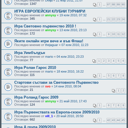
Последно мнение от
Delija
«
21 мар 2011, 21:07
Отговори:
1347
1
…
87
88
89
90
ИГРА ЕВРОПЕЙСКИ КЛУБНИ ТУРНИРИ
Последно мнение от
annysy
«
19 юли 2010, 07:32
Отговори:
345
1
…
21
22
23
24
Игра Световно първенство 2010 !
Последно мнение от
annysy
«
13 юли 2010, 23:13
Отговори:
172
1
…
9
10
11
12
Яките онлайн игри вече и във Флаш!
Последно мнение от
thejaguar
«
07 юли 2010, 11:23
Игра Уимбълдън
Последно мнение от
marto
«
04 юли 2010, 23:23
Отговори:
77
1
2
3
4
5
6
Игра Ролан Гарос 2010
Последно мнение от
marto
«
18 юни 2010, 16:22
Отговори:
115
1
…
5
6
7
8
Стартови състави за Световното Първенство
Последно мнение от
svo
«
14 юни 2010, 08:04
Отговори:
21
1
2
Игра Роланд Гарос 2009
Последно мнение от
annysy
«
21 май 2010, 17:43
Отговори:
124
1
…
6
7
8
9
Игра Първенствата на Европа-сезон 2009/2010
Последно мнение от
vill_1
«
20 май 2010, 20:50
Отговори:
662
1
…
42
43
44
45
Игра А група 2009/2010