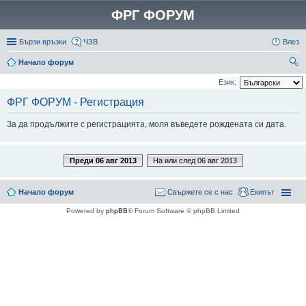
ФРГ ФОРУМ
Бързи връзки
ЧЗВ
Влез
Начало форум
ър
Език:
се
ФРГ ФОРУМ - Регистрация
не
За да продължите с регистрацията, моля въведете рождената си дата.
Преди 06 авг 2013
На или след 06 авг 2013
Начало форум
Свържете се с нас
Екипът
Powered by
phpBB
® Forum Software © phpBB Limited