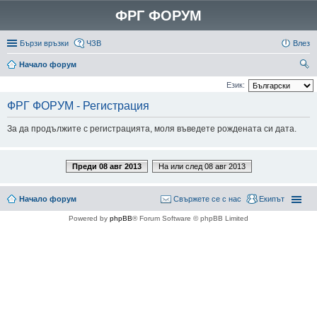
ФРГ ФОРУМ
Бързи връзки
ЧЗВ
Влез
Начало форум
ър
Език:
се
ФРГ ФОРУМ - Регистрация
не
За да продължите с регистрацията, моля въведете рождената си дата.
Преди 08 авг 2013
На или след 08 авг 2013
Начало форум
Свържете се с нас
Екипът
Powered by
phpBB
® Forum Software © phpBB Limited