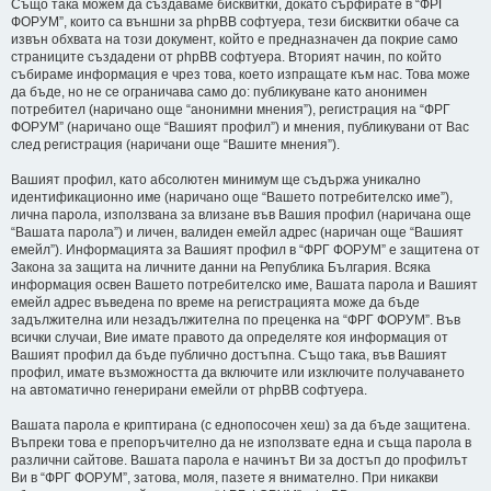
Също така можем да създаваме бисквитки, докато сърфирате в “ФРГ
ФОРУМ”, които са външни за phpBB софтуера, тези бисквитки обаче са
извън обхвата на този документ, който е предназначен да покрие само
страниците създадени от phpBB софтуера. Вторият начин, по който
събираме информация е чрез това, което изпращате към нас. Това може
да бъде, но не се ограничава само до: публикуване като анонимен
потребител (наричано още “анонимни мнения”), регистрация на “ФРГ
ФОРУМ” (наричано още “Вашият профил”) и мнения, публикувани от Вас
след регистрация (наричани още “Вашите мнения”).
Вашият профил, като абсолютен минимум ще съдържа уникално
идентификационно име (наричано още “Вашето потребителско име”),
лична парола, използвана за влизане във Вашия профил (наричана още
“Вашата парола”) и личен, валиден емейл адрес (наричан още “Вашият
емейл”). Информацията за Вашият профил в “ФРГ ФОРУМ” е защитена от
Закона за защита на личните данни на Република България. Всяка
информация освен Вашето потребителско име, Вашата парола и Вашият
емейл адрес въведена по време на регистрацията може да бъде
задължителна или незадължителна по преценка на “ФРГ ФОРУМ”. Във
всички случаи, Вие имате правото да определяте коя информация от
Вашият профил да бъде публично достъпна. Също така, във Вашият
профил, имате възможността да включите или изключите получаването
на автоматично генерирани емейли от phpBB софтуера.
Вашата парола е криптирана (с еднопосочен хеш) за да бъде защитена.
Въпреки това е препоръчително да не използвате една и съща парола в
различни сайтове. Вашата парола е начинът Ви за достъп до профилът
Ви в “ФРГ ФОРУМ”, затова, моля, пазете я внимателно. При никакви