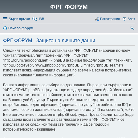
ФРГ ФОРУМ
Бързи връзки
ЧЗВ
Регистрация
Влез
Начало форум
ър
ФРГ ФОРУМ - Защита на личните данни
се
Следният текст обяснява в детайли как “ФРГ ФОРУМ” (наричан по-долу
не
“сайта”, “форума”, “ни”, “домейна”, “ФРГ ФОРУМ”,
“http://forum.radiogong.net”) и phpBB (наричан по-долу още “те”, “техният”,
“phpBB софтуер”, “www.phpbb.com”, “phpBB Limited”, “phpBB Teams”)
използват всяка информация събрана по време на всяка потребителска
сесия (наричана “Вашата информация”).
Вашата информация се събира по два начина. Първо, при сърфиране в
“ФРГ ФОРУМ” phpBB софтуерът ще създаде определен брой “бисквитки”,
които са малки текстови файлове, които се свалят във временната папка
на Вашият уеб браузър. Първите две бисквитки съдържат само
потребителска идентификация (наричана по-долу “потребителско ID”) и
анонимен сесиен идентификатор (наричан по-долу “ID на сесията”), който
Ви е автоматично присвоен от phpBB софтуера. Трета бисквитка ще бъде
създадена щом започнете да разглеждате теми в “ФРГ ФОРУМ” и се
използва за се следи кои теми сте прочели и да се подобри
потребителското изживяване.