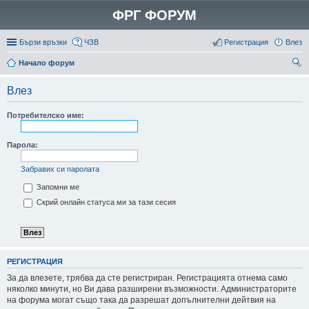
ФРГ ФОРУМ
Бързи връзки
ЧЗВ
Регистрация
Влез
Начало форум
ър
Влез
се
не
Потребителско име:
Парола:
Забравих си паролата
Запомни ме
Скрий онлайн статуса ми за тази сесия
РЕГИСТРАЦИЯ
За да влезете, трябва да сте регистриран. Регистрацията отнема само
няколко минути, но Ви дава разширени възможности. Администраторите
на форума могат също така да разрешат допълнителни дейтвия на