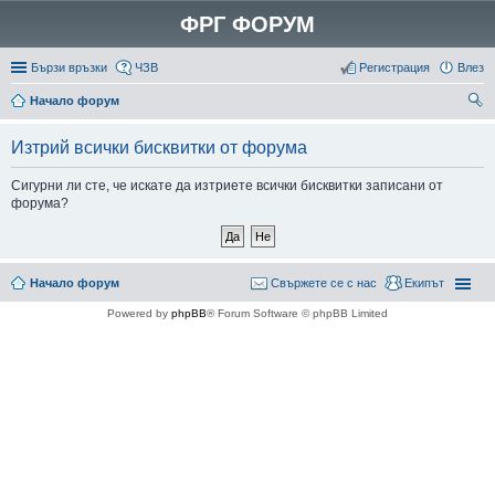
ФРГ ФОРУМ
Бързи връзки
ЧЗВ
Регистрация
Влез
Начало форум
ър
Изтрий всички бисквитки от форума
се
не
Сигурни ли сте, че искате да изтриете всички бисквитки записани от
форума?
Начало форум
Свържете се с нас
Екипът
Powered by
phpBB
® Forum Software © phpBB Limited