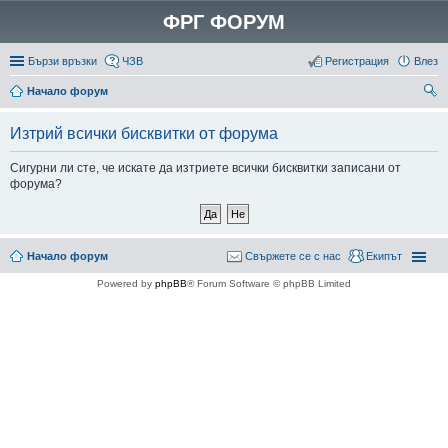
ФРГ ФОРУМ
Бързи връзки
ЧЗВ
Регистрация
Влез
Начало форум
ър
Изтрий всички бисквитки от форума
се
не
Сигурни ли сте, че искате да изтриете всички бисквитки записани от
форума?
Начало форум
Свържете се с нас
Екипът
Powered by
phpBB
® Forum Software © phpBB Limited