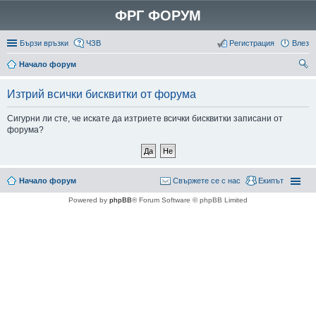
ФРГ ФОРУМ
Бързи връзки
ЧЗВ
Регистрация
Влез
Начало форум
ър
Изтрий всички бисквитки от форума
се
не
Сигурни ли сте, че искате да изтриете всички бисквитки записани от
форума?
Начало форум
Свържете се с нас
Екипът
Powered by
phpBB
® Forum Software © phpBB Limited