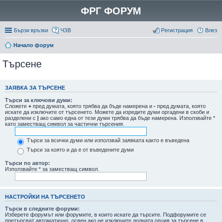
ФРГ ФОРУМ
Бързи връзки
ЧЗВ
Регистрация
Влез
Начало форум
Търсене
ЗАЯВКА ЗА ТЪРСЕНЕ
Търси за ключови думи:
Сложете
+
пред думата, която трябва да бъде намерена и
-
пред думата, която
искате да изключите от търсенето. Можете да изредите думи оргадени в скоби и
разделени с
|
ако само една от тези думи трябва да бъде намерена. Използвайте *
като заместващ символ за частични търсения.
Търси за всички думи или използвай заявката както е въведена
Търси за която и да е от въведените думи
Търси по автор:
Използвайте * за заместващ символ.
НАСТРОЙКИ НА ТЪРСЕНЕТО
Търси в следните форуми:
Изберете форумът или форумите, в които искате да търсите. Подфорумите се
претърсват автоматично, освен ако не изключите долната опция за търсене в