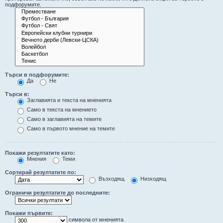
подфорумите.
Търси в подфорумите:
Да
Не
Търси в:
Заглавията и текста на мненията
Само в текста на мнението
Само в заглавията на темите
Само в първото мнение на темите
Покажи резултатите като:
Мнения
Теми
Сортирай резултатите по:
Възходящ
Низходящ
Ограничи резултатите до последните:
Покажи първите:
символа от мненията