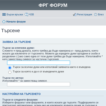
ФРГ ФОРУМ
Бързи връзки
ЧЗВ
Регистрация
Влез
Начало форум
Търсене
ЗАЯВКА ЗА ТЪРСЕНЕ
Търси за ключови думи:
Сложете
+
пред думата, която трябва да бъде намерена и
-
пред думата, която
искате да изключите от търсенето. Можете да изредите думи оргадени в скоби и
разделени с
|
ако само една от тези думи трябва да бъде намерена. Използвайте *
като заместващ символ за частични търсения.
Търси за всички думи или използвай заявката както е въведена
Търси за която и да е от въведените думи
Търси по автор:
Използвайте * за заместващ символ.
НАСТРОЙКИ НА ТЪРСЕНЕТО
Търси в следните форуми:
Изберете форумът или форумите, в които искате да търсите. Подфорумите се
претърсват автоматично, освен ако не изключите долната опция за търсене в