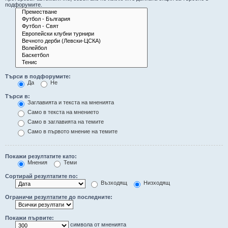
подфорумите.
Търси в подфорумите:
Да
Не
Търси в:
Заглавията и текста на мненията
Само в текста на мнението
Само в заглавията на темите
Само в първото мнение на темите
Покажи резултатите като:
Мнения
Теми
Сортирай резултатите по:
Възходящ
Низходящ
Ограничи резултатите до последните:
Покажи първите:
символа от мненията