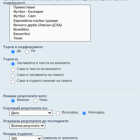
подфорумите.
Търси в подфорумите:
Да
Не
Търси в:
Заглавията и текста на мненията
Само в текста на мнението
Само в заглавията на темите
Само в първото мнение на темите
Покажи резултатите като:
Мнения
Теми
Сортирай резултатите по:
Възходящ
Низходящ
Ограничи резултатите до последните:
Покажи първите:
символа от мненията