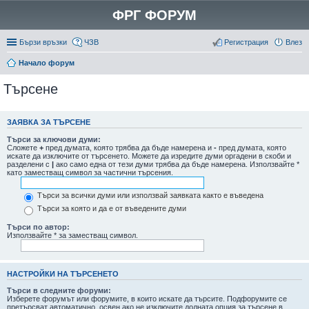
ФРГ ФОРУМ
Бързи връзки
ЧЗВ
Регистрация
Влез
Начало форум
Търсене
ЗАЯВКА ЗА ТЪРСЕНЕ
Търси за ключови думи:
Сложете
+
пред думата, която трябва да бъде намерена и
-
пред думата, която
искате да изключите от търсенето. Можете да изредите думи оргадени в скоби и
разделени с
|
ако само една от тези думи трябва да бъде намерена. Използвайте *
като заместващ символ за частични търсения.
Търси за всички думи или използвай заявката както е въведена
Търси за която и да е от въведените думи
Търси по автор:
Използвайте * за заместващ символ.
НАСТРОЙКИ НА ТЪРСЕНЕТО
Търси в следните форуми:
Изберете форумът или форумите, в които искате да търсите. Подфорумите се
претърсват автоматично, освен ако не изключите долната опция за търсене в