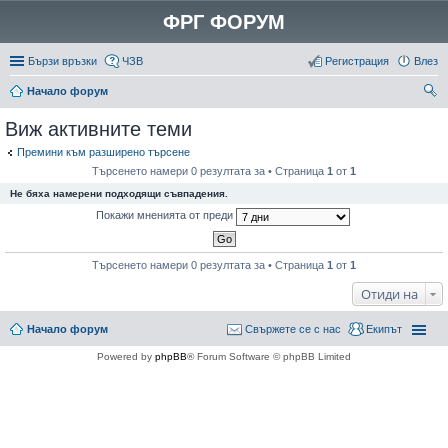
ФРГ ФОРУМ
Бързи връзки
ЧЗВ
Регистрация
Влез
Начало форум
ър
Виж активните теми
се
Премини към разширено търсене
не
Търсенето намери 0 резултата за • Страница
1
от
1
Не бяха намерени подходящи съвпадения.
Покажи мненията от преди
Търсенето намери 0 резултата за • Страница
1
от
1
Отиди на
Начало форум
Свържете се с нас
Екипът
Powered by
phpBB
® Forum Software © phpBB Limited