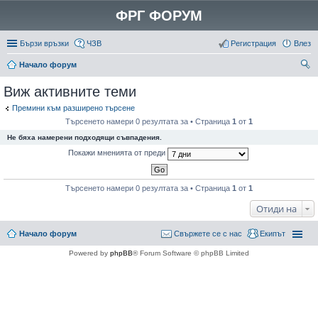
ФРГ ФОРУМ
Бързи връзки
ЧЗВ
Регистрация
Влез
Начало форум
ър
Виж активните теми
се
Премини към разширено търсене
не
Търсенето намери 0 резултата за • Страница
1
от
1
Не бяха намерени подходящи съвпадения.
Покажи мненията от преди
Търсенето намери 0 резултата за • Страница
1
от
1
Отиди на
Начало форум
Свържете се с нас
Екипът
Powered by
phpBB
® Forum Software © phpBB Limited