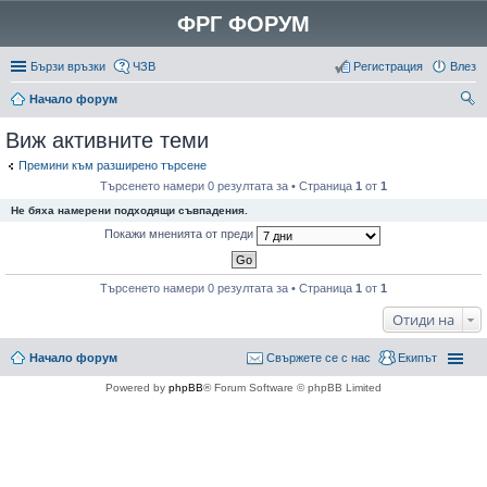
ФРГ ФОРУМ
Бързи връзки
ЧЗВ
Регистрация
Влез
Начало форум
ър
Виж активните теми
се
Премини към разширено търсене
не
Търсенето намери 0 резултата за • Страница
1
от
1
Не бяха намерени подходящи съвпадения.
Покажи мненията от преди
Търсенето намери 0 резултата за • Страница
1
от
1
Отиди на
Начало форум
Свържете се с нас
Екипът
Powered by
phpBB
® Forum Software © phpBB Limited