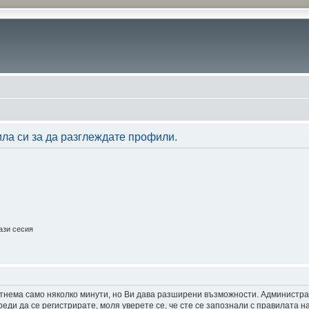
ила си за да разглеждате профили.
ази сесия
 отнема само няколко минути, но Ви дава разширени възможности. Администр
ди да се регистрирате, моля уверете се, че сте се запознали с правилата н