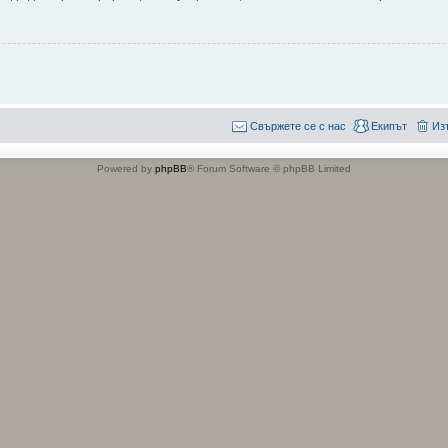
Свържете се с нас
Екипът
Из
Powered by
phpBB
® Forum Software © phpBB Limited