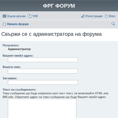
ФРГ ФОРУМ
Бързи връзки
ЧЗВ
Регистрация
Влез
Начало форум
ър
Свържи се с администратора на форума
се
не
Получател:
Администратор
Вашият емейл адрес:
Вашето име:
Заглавие:
Текст на съобщението:
Това съобщение ще бъде изпратено като чист текст, не включвайте HTML или
BBCode. Обратният адрес на това съобщение ще бъде Вашият емейл адрес.