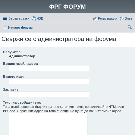
ФРГ ФОРУМ
Бързи връзки
ЧЗВ
Регистрация
Влез
Начало форум
ър
Свържи се с администратора на форума
се
не
Получател:
Администратор
Вашият емейл адрес:
Вашето име:
Заглавие:
Текст на съобщението:
Това съобщение ще бъде изпратено като чист текст, не включвайте HTML или
BBCode. Обратният адрес на това съобщение ще бъде Вашият емейл адрес.