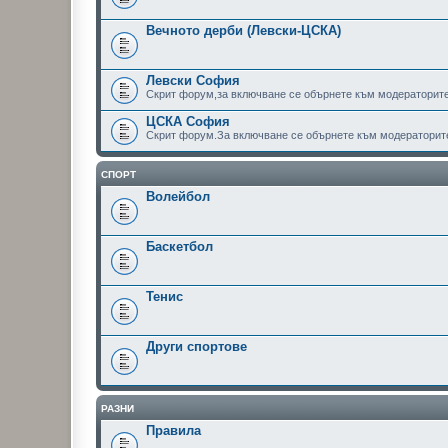
Вечното дерби (Левски-ЦСКА)
Левски София
Скрит форум,за включване се обърнете към модераторит
ЦСКА София
Скрит форум.За включване се обърнете към модераторит
СПОРТ
Волейбол
Баскетбол
Тенис
Други спортове
РАЗНИ
Правила