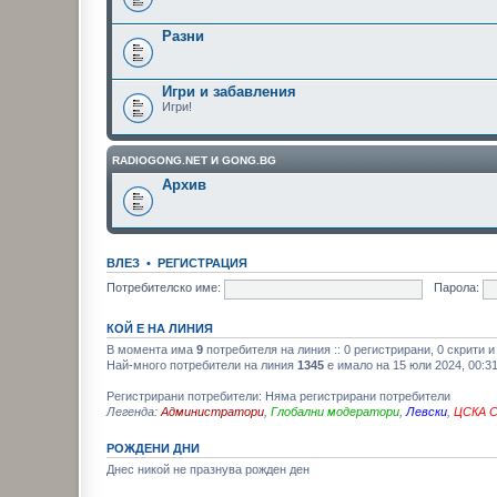
Разни
Игри и забавления
Игри!
RADIOGONG.NET И GONG.BG
Архив
ВЛЕЗ
•
РЕГИСТРАЦИЯ
Потребителско име:
Парола:
КОЙ Е НА ЛИНИЯ
В момента има
9
потребителя на линия :: 0 регистрирани, 0 скрити 
Най-много потребители на линия
1345
е имало на 15 юли 2024, 00:3
Регистрирани потребители: Няма регистрирани потребители
Легенда:
Администратори
,
Глобални модератори
,
Левски
,
ЦСКА 
РОЖДЕНИ ДНИ
Днес никой не празнува рожден ден