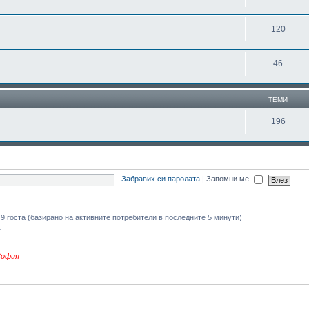
120
46
ТЕМИ
196
Забравих си паролата
|
Запомни ме
и 9 госта (базирано на активните потребители в последните 5 минути)
1
София