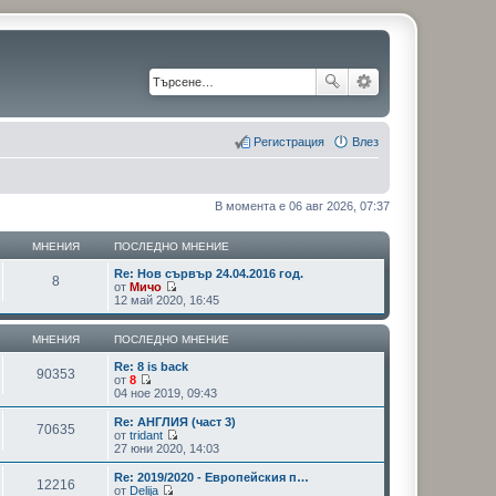
Регистрация
Влез
В момента е 06 авг 2026, 07:37
МНЕНИЯ
ПОСЛЕДНО МНЕНИЕ
Re: Нов сървър 24.04.2016 год.
8
от
Мичо
В
12 май 2020, 16:45
и
ж
п
МНЕНИЯ
ПОСЛЕДНО МНЕНИЕ
о
с
Re: 8 is back
90353
л
от
8
В
е
04 ное 2019, 09:43
и
д
ж
н
Re: АНГЛИЯ (част 3)
70635
п
и
от
tridant
о
т
В
27 юни 2020, 14:03
с
е
и
л
м
ж
Re: 2019/2020 - Европейския п…
12216
е
н
п
от
Delija