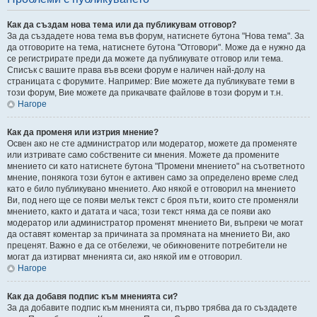
Как да създам нова тема или да публикувам отговор?
За да създадете нова тема във форум, натиснете бутона "Нова тема". За
да отговорите на тема, натиснете бутона "Отговори". Може да е нужно да
се регистрирате преди да можете да публикувате отговор или тема.
Списък с вашите права във всеки форум е наличен най-долу на
страницата с форумите. Например: Вие можете да публикувате теми в
този форум, Вие можете да прикачвате файлове в този форум и т.н.
Нагоре
Как да променя или изтрия мнение?
Освен ако не сте администратор или модератор, можете да променяте
или изтривате само собствените си мнения. Можете да промените
мнението си като натиснете бутона "Промени мнението" на съответното
мнение, понякога този бутон е активен само за определено време след
като е било публикувано мнението. Ако някой е отговорил на мнението
Ви, под него ще се появи мелък текст с броя пъти, които сте променяли
мнението, както и датата и часа; този текст няма да се появи ако
модератор или администратор променят мнението Ви, въпреки че могат
да оставят коментар за причината за промяната на мнението Ви, ако
преценят. Важно е да се отбележи, че обикновените потребители не
могат да изтирват мненията си, ако някой им е отговорил.
Нагоре
Как да добавя подпис към мненията си?
За да добавите подпис към мненията си, първо трябва да го създадете