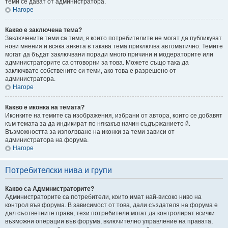
теми се дават от администратора.
Нагоре
Какво е заключена тема?
Заключените теми са теми, в които потребителите не могат да публикуват
нови мнения и всяка анкета в такава тема приключва автоматично. Темите
могат да бъдат заключвани поради много причини и модераторите или
администраторите са отговорни за това. Можете също така да
заключвате собствените си теми, ако това е разрешено от
администратора.
Нагоре
Какво е иконка на темата?
Иконките на темите са изображения, избрани от автора, които се добавят
към темата за да индикират по някакъв начин съдържанието й.
Възможността за използване на иконки за теми зависи от
администратора на форума.
Нагоре
Потребителски нива и групи
Какво са Администраторите?
Администраторите са потребители, които имат най-високо ниво на
контрол във форума. В зависимост от това, дали създателя на форума е
дал съответните права, тези потребители могат да контролират всички
възможни операции във форума, включително управление на правата,