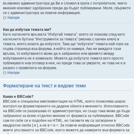
възможно администратора да Ви е сложил в група с потребители, чиито
мнения изискват одобрение преди да бъдат публикувани. Моля, свържете
се с администратора за повече информация.
Нагоре
Как да избутам темата ми?
Като натиснете връзката “Избутай темата”, която се показва след като
натиснете бутона “Инструменти за темата” (иконка с гаечен ключ) в
темата, която искате да избутате. Така ще “избутате” темата най-горе на
първа страница във форума, в който се намира. Ако не виждате тази
връзка, то избутването може да е забранено или времето между
избутванията не е изминало. Можете да избутате темата като просто
публикувате нов отговор в нея, но преди това се уверете, че това не е в
разрез с правилата на форума.
Нагоре
Форматиране на текст и видове теми
Какво е BBCode?
BBCode е специална имплементация на HTML, която позволява широк
контрол на форматирането на дадени обекти в мнението. Използването
на BBCode се разрешава от администратора, но също така може да бъде
забранено за всяко отделно мнение от формата за публикуване. BBCode
сам по себе си е подобен на HTML, но таговете му са затворени в
квадратни скоби [ и ], а не в < и >. За повече информация относно BBCode
вижте упътването за BBCode, което можете да намерите във формата за