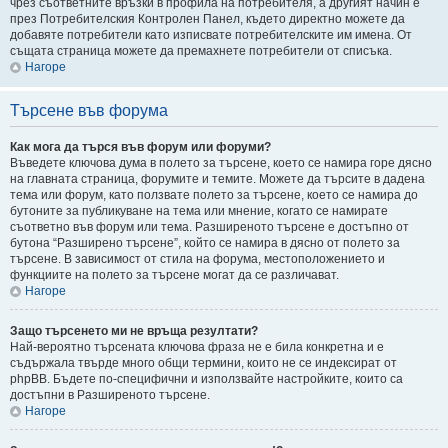
чрез съответните връзки в профила на потребителя, а другият начин е
през Потребителския Контролен Панел, където директно можете да
добавяте потребители като изписвате потребителските им имена. От
същата страница можете да премахнете потребители от списъка.
Нагоре
Търсене във форума
Как мога да търся във форум или форуми?
Въведете ключова дума в полето за търсене, което се намира горе дясно
на главната страница, форумите и темите. Можете да търсите в дадена
тема или форум, като ползвате полето за търсене, което се намира до
бутоните за публикуване на тема или мнение, когато се намирате
съответно във форум или тема. Разширеното търсене е достъпно от
бутона “Разширено търсене”, който се намира в дясно от полето за
търсене. В зависимост от стила на форума, местоположението и
функциите на полето за търсене могат да се различават.
Нагоре
Защо търсенето ми не връща резултати?
Най-вероятно търсената ключова фраза не е била конкретна и е
съдържала твърде много общи термини, които не се индексират от
phpBB. Бъдете по-специфични и използвайте настройките, които са
достъпни в Разширеното търсене.
Нагоре