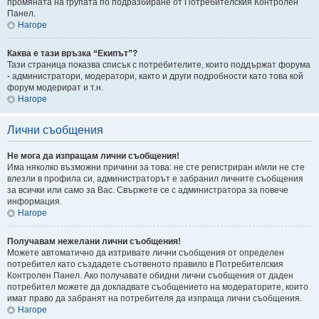
промяната на групата по подразбиране от Потребителския Контролен
Панел.
Нагоре
Каква е тази връзка “Екипът”?
Тази страница показва списък с потребителите, които поддържат форума
- администратори, модератори, както и други подробности като това кой
форум модерират и т.н.
Нагоре
Лични съобщения
Не мога да изпращам лични съобщения!
Има няколко възможни причини за това: не сте регистриран и/или не сте
влезли в профила си, администраторът е забранил личните съобщения
за всички или само за Вас. Свържете се с администратора за повече
информация.
Нагоре
Получавам нежелани лични съобщения!
Можете автоматично да изтривате лични съобщения от определен
потребител като създадете съотвеното правило в Потребителския
Контролен Панел. Ако получавате обидни лични съобщения от даден
потребител можете да докладвате съобщението на модераторите, които
имат право да забранят на потребителя да изпраща лични съобщения.
Нагоре