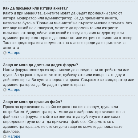
Как да променя или изтрия анкета?
Както и при мненията, анкетите могат да бъдат променяни само от
автора, модератор или администратор. За да промените анкета,
натиснете бутона "Промени мнението" на първото мнение в темата. Ако
все още никой не е гласувал, можете да промените или изтриете
възможен отговор, обаче, ако някой е гласувал, само модератор или
администратор имат право да променят или изтрият възможния отговор.
Така се предотвратява подмяната на гласове преди да е приключила
анкетата.
Нагоре
Защо не мога да достъпя даден форум?
Някои форуми може да са ограничени до определени потребители или
групи. За да разглеждате, четете, публикувате или извършвате други
действия ще са Ви нужни специални права. Свържете се с модератор или
администратор за да Ви дадат нужните права.
Нагоре
Защо не мога да прикача файл?
Права за прикачване на файл се дават на ниво форум, група или
потребител. Администраторът може да е забранил прикачването на
файлове за форума, в който се опитвате да публикувате или само
определени групи могат да прикачват файлове. Свържете се с
администратора, ако не сте сигурни защо не можете да прикачвате
файлове.
Нагоре