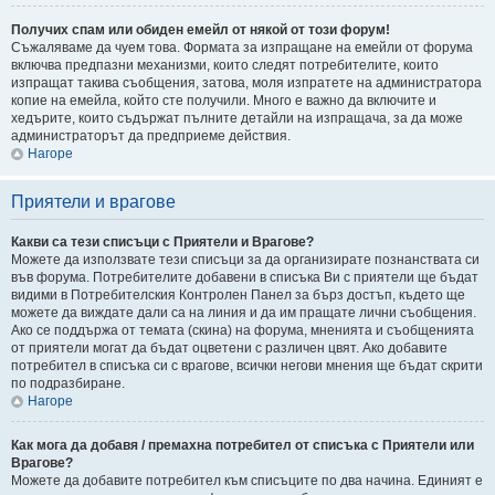
Получих спам или обиден емейл от някой от този форум!
Съжаляваме да чуем това. Формата за изпращане на емейли от форума
включва предпазни механизми, които следят потребителите, които
изпращат такива съобщения, затова, моля изпратете на администратора
копие на емейла, който сте получили. Много е важно да включите и
хедърите, които съдържат пълните детайли на изпращача, за да може
администраторът да предприеме действия.
Нагоре
Приятели и врагове
Какви са тези списъци с Приятели и Врагове?
Можете да използвате тези списъци за да организирате познанствата си
във форума. Потребителите добавени в списъка Ви с приятели ще бъдат
видими в Потребителския Контролен Панел за бърз достъп, където ще
можете да виждате дали са на линия и да им пращате лични съобщения.
Ако се поддържа от темата (скина) на форума, мненията и съобщенията
от приятели могат да бъдат оцветени с различен цвят. Ако добавите
потребител в списъка си с врагове, всички негови мнения ще бъдат скрити
по подразбиране.
Нагоре
Как мога да добавя / премахна потребител от списъка с Приятели или
Врагове?
Можете да добавите потребител към списъците по два начина. Единият е