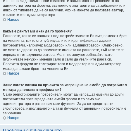
Външен или да качите свой собствен. В зависимост от решението на
администратора на форума, възможно е аватарите да са забранени или
някои от типовете да не са налични. Ако не можете да ползвате аватар,
свържете се с администратора.
Нагоре
Какъв е рангът ми и как да го променя?
Ранговете, които се появяват под потребителското Ви име, показват броя
на мненията, които сте публикували или идентифицират дадени
потребители, например модератори или администратори. Обикновено,
не можете директно да промените имената на ранговете, тъй като те се
определят от администратора. Моля, не злоупотребявайте, като
публикувате ненужни мнения само и само да увеличите ранга си.
Повечето форуми не толерират това и модератор или администратор
може да намали броят на мненията Ви.
Нагоре
Защо когато кликна на връзката за изпращане на емейл до потребител
ме кара да влезна в профила си?
Само регистрираните потребители могат да изпращат емейли до други
потребители през вградената емейл форма и то само ако
администратора е разрешил тази функция. За да се предотврати
злоупотреба, използването на тази функция от анонимни потребители е
забранено.
Нагоре
Проблеми с публикуването