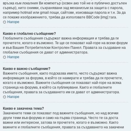
връзка към локалния Ви компютър (освен ако той не е публично достъпен
сървър), нито снимки, съхранявани зад механизъм за защита с парола,
например hotmail или gmail пощи, сайтове, изискващи парола и т.н. За да
се покаже изображението, трябва да използвате BBCode [img] тага.
Нагоре
Какво е глобално съобщение?
Глобалните съобщения съдържат важна информация и трябва да ги
прочетете, когато е възможно. Те ще се показват най-горе на всеки форум
и във Вашия Потребителски Контролен Панел. Правата за създаване на
глобални съобщения се дават от администратора.
Нагоре
Какво е важно съобщение?
Важните съобщения, както подсказва името, често съдържат важна
информация за форума, в който се намирате и трябва да ги прочетете,
когато е възможно. Важните съобщения се показват най-горе на всяка
страница на форума, в който са публикувани. Както и глобалните
съобщения, правата за създаването им се дават от администратора.
Нагоре
Какво е закачена тема?
Закачените теми се показват под важните съобщения, но над всички
други теми във форума и само на първа страница. Често те са доста
важни или интересни, затова ги прочетете, когато е възможно. Както
важните и глобалните съобщения, правата за създаването на закачени