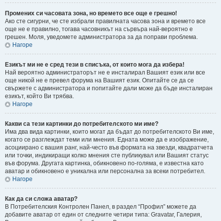
Промених си часовата зона, но времето все още е грешно!
Ако сте сигурни, че сте избрали правилната часова зона и времето все
още не е правилно, тогава часовникът на сървъра най-вероятно е
грешен. Моля, уведомете администратора за да поправи проблема.
Нагоре
Езикът ми не е сред тези в списъка, от които мога да избера!
Най вероятно администраторът не е инсталирал Вашият език или все
още никой не е превел форума на Вашият език. Опитайте се да се
свържете с администратора и попитайте дали може да бъде инсталиран
езикът, който Ви трябва.
Нагоре
Какви са тези картинки до потребителското ми име?
Има два вида картинки, които могат да бъдат до потребителското Ви име,
когато се разглеждат теми или мнения. Едната може да е изображение,
асоциирано с вашия ранг, най-често във формата на звезди, квадратчета
или точки, индикиращи колко мнения сте публикувал или Вашият статус
във форума. Другата картинка, обикновено по-голяма, е известна като
аватар и обикновено е уникална или персонална за всеки потребител.
Нагоре
Как да си сложа аватар?
В Потребителския Контролен Панел, в раздел “Профил” можете да
добавите аватар от един от следните четири типа: Gravatar, Галерия,