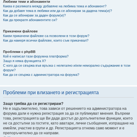
Любими теми и абонаменти
Каква е разликата между добавяне на любима тема и абонамент?
Как да добавя тема в любими или да се абонирам за дадена тема(и)?
Как да се абонирам за даден форум(и)?
Как да прекратя абонаментите си?
Прикачени файлове
Какви прикачени файлове са позволени в този форум?
Как да намеря всички файлове, които съм прикачвал?
Проблеми с phpBB
Кой е написал тази форумна платформа?
Защо я няма функцията X?
С кого да се свържа във връзка с нелегално и/или неморално съдържание в този
форум?
Как да се свържа с администратора на форума?
Проблеми при влизането и регистрацията
Защо трябва да се регистрирам?
Не е задължително, това зависи от решението на администратора на
форума дали е нужна регистрация за да се публикуват мнения. Въпреки
това, регистрацията ще Ви даде достъп до допълнителни функции, които
не са достъпни за гостите, като аватари, лични съобщения, изпращане на
емейли, участие в групи и др. Регистрацията отнема само момент и е
препоръчително да се направи.