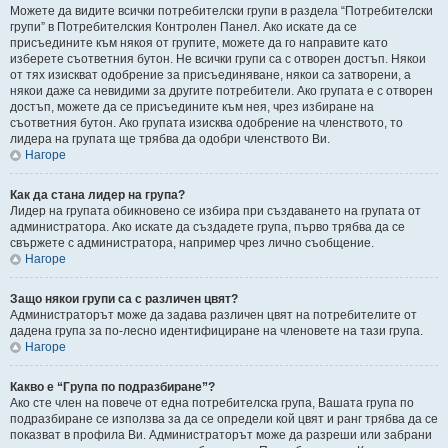
Можете да видите всички потребителски групи в раздела “Потребителски
групи” в Потребителския Контролен Панел. Ако искате да се
присъедините към някоя от групите, можете да го направите като
изберете съответния бутон. Не всички групи са с отворен достъп. Някои
от тях изискват одобрение за присъединяване, някои са затворени, а
някои даже са невидими за другите потребители. Ако групата е с отворен
достъп, можете да се присъедините към нея, чрез избиране на
съответния бутон. Ако групата изисква одобрение на членството, то
лидера на групата ще трябва да одобри членството Ви.
Нагоре
Как да стана лидер на група?
Лидер на групата обикновено се избира при създаването на групата от
администратора. Ако искате да създадете група, първо трябва да се
свържете с администратора, например чрез лично съобщение.
Нагоре
Защо някои групи са с различен цвят?
Администраторът може да задава различен цвят на потребителите от
дадена група за по-лесно идентифициране на членовете на тази група.
Нагоре
Какво е “Група по подразбиране”?
Ако сте член на повече от една потребителска група, Вашата група по
подразбиране се използва за да се определи кой цвят и ранг трябва да се
показват в профила Ви. Администраторът може да разреши или забрани