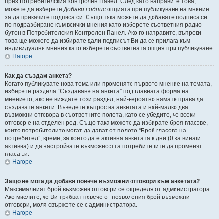
през Потребителския Контролен Панел. След като направите това,
можете да изберете
Добави подпис
опцията при публикуване на мнение
за да прикачите подписа си. Също така можете да добавяте подписа си
по подразбиране към всички мнения като изберете съответния радио
бутон в Потребителския Контролен Панел. Ако го направите, въпреки
това ще можете да избирате дали подписът Ви да се прилага към
индивидуални мнения като изберете съответната опция при публикуване.
Нагоре
Как да създам анкета?
Когато публикувате нова тема или променяте първото мнение на темата,
изберете раздела “Създаване на анкета” под главната форма на
мнението; ако не виждате този раздел, най-вероятно нямате права да
създавате анкети. Въведете въпрос на анкетата и най-малко два
възможни отговора в съответните полета, като се убедите, че всеки
отговор е на отделен ред. Също така можете да избирате броя гласове,
които потребителите могат да дават от полето “Брой гласове на
потребител”, време, за което да е активна анкетата в дни (0 за винаги
активна) и да настройвате възможността потребителите да променят
гласа си.
Нагоре
Защо не мога да добавя повече възможни отговори към анкетата?
Максималният брой възможни отговори се определя от администратора.
Ако мислите, че Ви трябват повече от позволения брой възможни
отговори, моля свържете се с администратора.
Нагоре