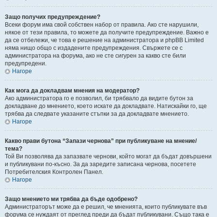
Защо получих предупреждение?
Всеки форум има свой собствен набор от правила. Ако сте нарушили,
някое от тези правила, то можете да получите предупреждение. Важно е
да се отбележи, че това е решение на администратора и phpBB Limited
няма нищо общо с издадените предупреждения. Свържете се с
администратора на форума, ако не сте сигурен за какво сте били
предупредени.
Нагоре
Как мога да докладвам мнения на модератор?
Ако администратора го е позволил, би трябвало да видите бутон за
докладване до мнението, което искате да докладвате. Натискайки го, ще
трябва да следвате указаните стъпки за да докладвате мнението.
Нагоре
Какво прави бутона “Запази чернова” при публикуване на мнение/
тема?
Той Ви позволява да запазвате чернови, който могат да бъдат довършени
и публикувани по-късно. За да заредите записана чернова, посетете
Потребителския Контролен Панел.
Нагоре
Защо мнението ми трябва да бъде одобрено?
Администраторът може да е решил, че мненията, които публикувате във
форума се нуждаят от преглед преди да бъдат публикувани. Също така е