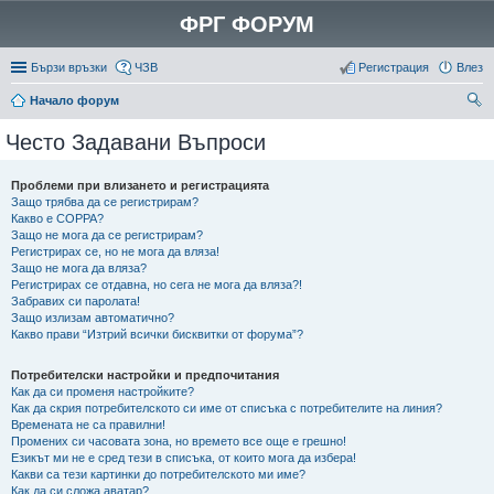
ФРГ ФОРУМ
Бързи връзки
ЧЗВ
Регистрация
Влез
Начало форум
ър
Често Задавани Въпроси
се
не
Проблеми при влизането и регистрацията
Защо трябва да се регистрирам?
Какво е COPPA?
Защо не мога да се регистрирам?
Регистрирах се, но не мога да вляза!
Защо не мога да вляза?
Регистрирах се отдавна, но сега не мога да вляза?!
Забравих си паролата!
Защо излизам автоматично?
Какво прави “Изтрий всички бисквитки от форума”?
Потребителски настройки и предпочитания
Как да си променя настройките?
Как да скрия потребителското си име от списъка с потребителите на линия?
Времената не са правилни!
Промених си часовата зона, но времето все още е грешно!
Езикът ми не е сред тези в списъка, от които мога да избера!
Какви са тези картинки до потребителското ми име?
Как да си сложа аватар?