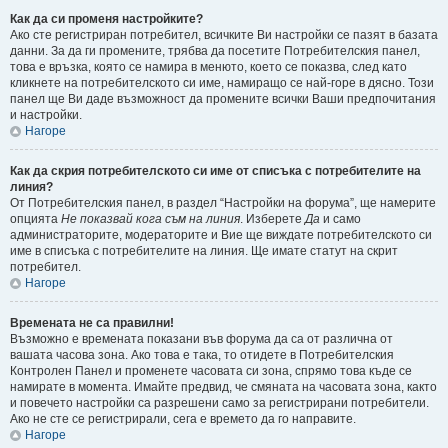
Как да си променя настройките?
Ако сте регистриран потребител, всичките Ви настройки се пазят в базата
данни. За да ги промените, трябва да посетите Потребителския панел,
това е връзка, която се намира в менюто, което се показва, след като
кликнете на потребителското си име, намиращо се най-горе в дясно. Този
панел ще Ви даде възможност да промените всички Ваши предпочитания
и настройки.
Нагоре
Как да скрия потребителското си име от списъка с потребителите на
линия?
От Потребителския панел, в раздел “Настройки на форума”, ще намерите
опцията
Не показвай кога съм на линия
. Изберете
Да
и само
администраторите, модераторите и Вие ще виждате потребителското си
име в списъка с потребителите на линия. Ще имате статут на скрит
потребител.
Нагоре
Времената не са правилни!
Възможно е времената показани във форума да са от различна от
вашата часова зона. Ако това е така, то отидете в Потребителския
Контролен Панел и променете часовата си зона, спрямо това къде се
намирате в момента. Имайте предвид, че смяната на часовата зона, както
и повечето настройки са разрешени само за регистрирани потребители.
Ако не сте се регистрирали, сега е времето да го направите.
Нагоре