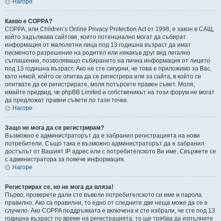
Нагоре
Какво е COPPA?
COPPA, или Children’s Online Privacy Protection Act от 1998, е закон в САЩ,
който задължава сайтове, които потенциално могат да събират
информация от малолетни лица под 13 годишна възраст да имат
писменото разрешение на родител или някакъв друг вид легално
съглашение, позволяващо събирането на лична информация от лицето
под 13 годишна възраст. Ако не сте сигурни, че това е приложимо за Вас,
като някой, който се опитва да се регистрира или за сайта, в който се
опитвате да се регистрирате, моля потърсете правен съвет. Моля,
имайте предвид, че phpBB Limited и собственикът на този форум не могат
да предложат правни съвети по тази точка.
Нагоре
Защо не мога да се регистрирам?
Възможно е администраторът да е забранил регистрацията на нови
потребители. Също така е възможно администраторът да е забранил
достъпът от Вашият IP адрес или с потребителското Ви име. Свържете се
с администратора за повече информация.
Нагоре
Регистрирах се, но не мога да вляза!
Първо, проверете дали сте въвели потребителското си име и парола
правилно. Ако са правилни, то едно от следните две неща може да се е
случило. Ако COPPA поддръжката е включена и сте избрали, че сте под 13
годишна възраст по време на регистрацията, то ще трябва да изпълните