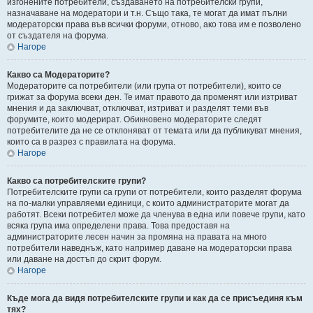
изгонените потребители, създаването на потребителски групи,
назначаване на модератори и т.н. Също така, те могат да имат пълни
модераторски права във всички форуми, отново, ако това им е позволено
от създателя на форума.
Нагоре
Какво са Модераторите?
Модераторите са потребители (или група от потребители), които се
грижат за форума всеки ден. Те имат правото да променят или изтриват
мнения и да заключват, отключват, изтриват и разделят теми във
форумите, които модерират. Обикновено модераторите следят
потребителите да не се отклоняват от темата или да публикуват мнения,
които са в разрез с правилата на форума.
Нагоре
Какво са потребителските групи?
Потребителските групи са групи от потребители, които разделят форума
на по-малки управляеми единици, с които администраторите могат да
работят. Всеки потребител може да членува в една или повече групи, като
всяка група има определени права. Това предоставя на
администраторите лесен начин за промяна на правата на много
потребители наведнъж, като например даване на модераторски права
или даване на достъп до скрит форум.
Нагоре
Къде мога да видя потребителските групи и как да се присъединя към
тях?