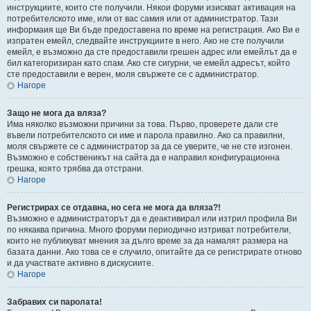
инструкциите, които сте получили. Някои форуми изискват активация на
потребителското име, или от вас самия или от администратор. Тази
информаия ще Ви бъде предоставена по време на регистрация. Ако Ви е
изпратен емейл, следвайте инструкциите в него. Ако не сте получили
емейл, е възможно да сте предоставили грешен адрес или емейлът да е
бил категоризиран като спам. Ако сте сигурни, че емейл адресът, който
сте предоставили е верен, моля свържете се с администратор.
Нагоре
Защо не мога да вляза?
Има няколко възможни причини за това. Първо, проверете дали сте
въвели потребителското си име и парола правилно. Ако са правилни,
моля свържете се с администратор за да се уверите, че не сте изгонен.
Възможно е собственикът на сайта да е направил конфигурационна
грешка, която трябва да отстрани.
Нагоре
Регистрирах се отдавна, но сега не мога да вляза?!
Възможно е администраторът да е деактивирал или изтрил профила Ви
по някаква причина. Много форуми периодично изтриват потребители,
които не публикуват мнения за дълго време за да намалят размера на
базата данни. Ако това се е случило, опитайте да се регистрирате отново
и да участвате активно в дискусиите.
Нагоре
Забравих си паролата!