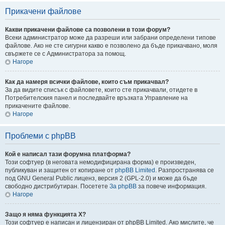
Прикачени файлове
Какви прикачени файлове са позволени в този форум?
Всеки администратор може да разреши или забрани определени типове
файлове. Ако не сте сигурни какво е позволено да бъде прикачвано, моля
свържете се с Администратора за помощ.
Нагоре
Как да намеря всички файлове, които съм прикачвал?
За да видите списък с файловете, които сте прикачвали, отидете в
Потребителския панел и последвайте връзката Управление на
прикачените файлове.
Нагоре
Проблеми с phpBB
Кой е написал тази форумна платформа?
Този софтуер (в неговата немодифицирана форма) е произведен,
публикуван и защитен от копиране от
phpBB Limited
. Разпространява се
под GNU General Public лиценз, версия 2 (GPL-2.0) и може да бъде
свободно дистрибутиран. Посетете
За phpBB
за повече информация.
Нагоре
Защо я няма функцията X?
Този софтуер е написан и лицензиран от phpBB Limited. Ако мислите, че