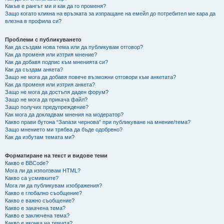
Какъв е рангът ми и как да го променя?
Защо когато кликна на връзката за изпращане на емейл до потребител ме кара да
влезна в профила си?
Проблеми с публикуването
Как да създам нова тема или да публикувам отговор?
Как да променя или изтрия мнение?
Как да добавя подпис към мненията си?
Как да създам анкета?
Защо не мога да добавя повече възможни отговори към анкетата?
Как да променя или изтрия анкета?
Защо не мога да достъпя даден форум?
Защо не мога да прикача файл?
Защо получих предупреждение?
Как мога да докладвам мнения на модератор?
Какво прави бутона “Запази чернова” при публикуване на мнение/тема?
Защо мнението ми трябва да бъде одобрено?
Как да избутам темата ми?
Форматиране на текст и видове теми
Какво е BBCode?
Мога ли да използвам HTML?
Какво са усмивките?
Мога ли да публикувам изображения?
Какво е глобално съобщение?
Какво е важно съобщение?
Какво е закачена тема?
Какво е заключена тема?
Какво е иконка на темата?