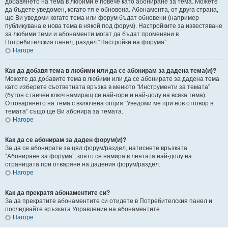
добавянето на тема в любими е повече като абониране за тема. Можете
да бъдете уведомен, когато тя е обновена. Абонамента, от друга страна,
ще Ви уведоми когато тема или форум бъдат обновени (например
публикувана е нова тема в някой под форум). Настройките за известяване
за любими теми и абонаменти могат да бъдат променяни в
Потребителския панел, раздел “Настройки на форума”.
Нагоре
Как да добавя тема в любими или да се абонирам за дадена тема(и)?
Можете да добавите тема в любими или да се абонирате за дадена тема
като изберете съответната връзка в менюто “Инструменти за темата”
(бутон с гаечен ключ намиращ се най-горе и най-долу на всяка тема).
Отговарянето на тема с включена опция “Уведоми ме при нов отговор в
темата” също ще Ви абонира за темата.
Нагоре
Как да се абонирам за даден форум(и)?
За да се абонирате за цял форум/раздел, натиснете връзката
“Абониране за форума”, която се намира в лентата най-долу на
страницата при отваряне на дадения форум/раздел.
Нагоре
Как да прекратя абонаментите си?
За да прекратите абонаментите си отидете в Потребителския панел и
последвайте връзката Управление на абонаментите.
Нагоре