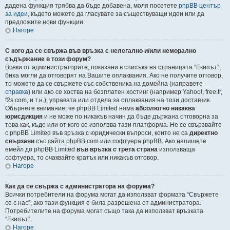
дадена функция трябва да бъде добавена, моля посетете
phpBB център
за идеи
, където можете да гласувате за съществуващи идеи или да
предложите нови функции.
Нагоре
С кого да се свържа във връзка с нелегално и/или неморално
съдържание в този форум?
Всеки от администраторите, показани в списъка на страницата “Екипът”,
биха могли да отговорят на Вашите оплаквания. Ако не получите отговор,
то можете да се свържете със собственика на домейна (направете
справка
) или ако се хоства на безплатен хостинг (например Yahoo!, free.fr,
f2s.com, и т.н.), управата или отдела за оплаквания на този доставчик.
Обърнете внимание, че phpBB Limited няма
абсолютно никаква
юрисдикция
и не може по никакъв начин да бъде държана отговорна за
това как, къде или от кого се използва тази платформа. Не се свързвайте
с phpBB Limited във връзка с юридически въпроси, които не са
директно
свързани
със сайта phpBB.com или софтуера phpBB. Ако напишете
емейл до phpBB Limited
във връзка с трета страна
използваща
софтуера, то очаквайте кратък или никакъв отговор.
Нагоре
Как да се свържа с администратора на форума?
Всички потребители на форума могат да използват формата “Свържете
се с нас”, ако тази функция е била разрешена от администратора.
Потребителите на форума могат също така да използват връзката
“Екипът”.
Нагоре