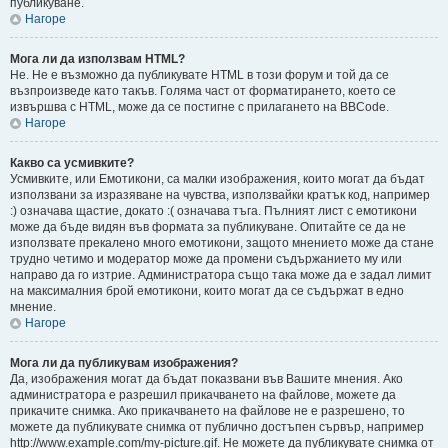
публикуване.
Нагоре
Мога ли да използвам HTML?
Не. Не е възможно да публикувате HTML в този форум и той да се
възпроизведе като такъв. Голяма част от форматирането, което се
извършва с HTML, може да се постигне с прилагането на BBCode.
Нагоре
Какво са усмивките?
Усмивките, или Емотикони, са малки изображения, които могат да бъдат
използвани за изразяване на чувства, използвайки кратък код, например
:) означава щастие, докато :( означава тъга. Пълният лист с емотикони
може да бъде видян във формата за публикуване. Опитайте се да не
използвате прекалено много емотикони, защото мнението може да стане
трудно четимо и модератор може да промени съдържанието му или
направо да го изтрие. Администратора също така може да е задал лимит
на максималния брой емотикони, които могат да се съдържат в едно
мнение.
Нагоре
Мога ли да публикувам изображения?
Да, изображения могат да бъдат показвани във Вашите мнения. Ако
администратора е разрешил прикачването на файлове, можете да
прикачите снимка. Ако прикачването на файлове не е разрешено, то
можете да публикувате снимка от публично достъпен сървър, например
http://www.example.com/my-picture.gif. Не можете да публикувате снимка от