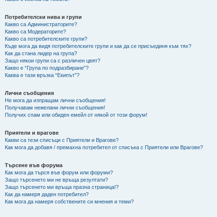
Потребителски нива и групи
Какво са Администраторите?
Какво са Модераторите?
Какво са потребителските групи?
Къде мога да видя потребителските групи и как да се присъединя към тях?
Как да стана лидер на група?
Защо някои групи са с различен цвят?
Какво е “Група по подразбиране”?
Каква е тази връзка “Екипът”?
Лични съобщения
Не мога да изпращам лични съобщения!
Получавам нежелани лични съобщения!
Получих спам или обиден емейл от някой от този форум!
Приятели и врагове
Какви са тези списъци с Приятели и Врагове?
Как мога да добавя / премахна потребител от списъка с Приятели или Врагове?
Търсене във форума
Как мога да търся във форум или форуми?
Защо търсенето ми не връща резултати?
Защо търсенето ми връща празна страница!?
Как да намеря даден потребител?
Как мога да намеря собствените си мнения и теми?