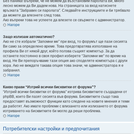
Без паника! Въпреки, че не можем да възстановим паролата Ви, много
лесно можем да Ви дадем нова. На страницата за вход натиснете
връзката "Забравих си паролата". Следвайте инструкциите и би трябвало
да можете да влезнете след това.
Ако въпреки това не успеете да влезете се свържете с администратор.
Нагоре
Защо излизам автоматично?
Ако не сте избрали “Запомни ме” при вход, то форумът ще пази сесията
Ви само за определено време. Това предотвратява използване на
профила Ви от някой друг, който ползва същият компютър. За да
останете постоянно в своя профил изберете “Запомни ме” по време на
вход. Не Ви препоръчваме тази опция ако споделяте компютъра с други
хора. Ако не виждате такава опция това значи, че администратора я е
забранил.
Нагоре
Какво прави “Изтрий всички бисквитки от форума”?
“Изтрий всички бисквитки от форума” изтрива бисквитките създадени от
phpBB, които Ви пазят сесията във форума. Бисквитките също така
предоставят възможност функции като следене на новите мнения и теми
да работят. Ако имате проблеми с влизането или излизането от форума
изтриването на бисквитките би могло да реши проблема.
Нагоре
Потребителски настройки и предпочитания