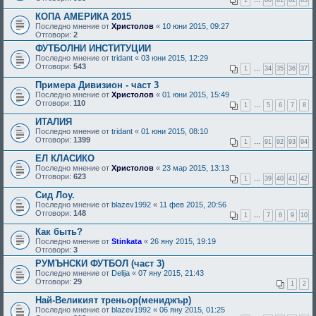
1
…
60
61
62
63
КОПА АМЕРИКА 2015
Последно мнение от
Христолов
«
10 юни 2015, 09:27
Отговори:
2
ФУТБОЛНИ ИНСТИТУЦИИ
Последно мнение от
tridant
«
03 юни 2015, 12:29
Отговори:
543
1
…
34
35
36
37
Примера Дивизион - част 3
Последно мнение от
Христолов
«
01 юни 2015, 15:49
Отговори:
110
1
…
5
6
7
8
ИТАЛИЯ
Последно мнение от
tridant
«
01 юни 2015, 08:10
Отговори:
1399
1
…
91
92
93
94
ЕЛ КЛАСИКО
Последно мнение от
Христолов
«
23 мар 2015, 13:13
Отговори:
623
1
…
39
40
41
42
Сид Лоу.
Последно мнение от
blazev1992
«
11 фев 2015, 20:56
Отговори:
148
1
…
7
8
9
10
Как быть?
Последно мнение от
Stinkata
«
26 яну 2015, 19:19
Отговори:
3
РУМЪНСКИ ФУТБОЛ (част 3)
Последно мнение от
Delija
«
07 яну 2015, 21:43
Отговори:
29
1
2
Най-Великият треньор(мениджър)
Последно мнение от
blazev1992
«
06 яну 2015, 01:25