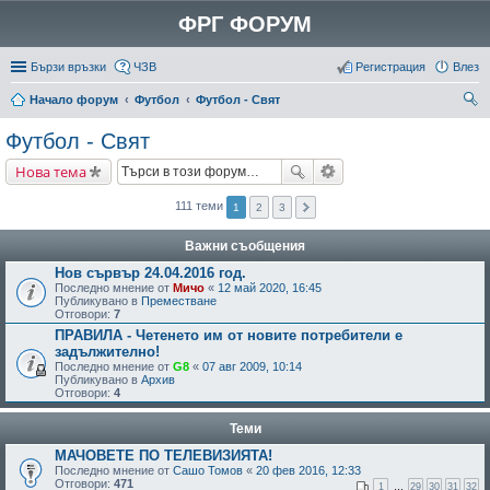
ФРГ ФОРУМ
Бързи връзки
ЧЗВ
Регистрация
Влез
Начало форум
Футбол
Футбол - Свят
ър
Футбол - Свят
се
Нова тема
не
111 теми
1
2
3
Важни съобщения
Нов сървър 24.04.2016 год.
Последно мнение от
Мичо
«
12 май 2020, 16:45
Публикувано в
Преместване
Отговори:
7
ПРАВИЛА - Четенето им от новите потребители е
задължително!
Последно мнение от
G8
«
07 авг 2009, 10:14
Публикувано в
Архив
Отговори:
4
Теми
МАЧОВЕТЕ ПО ТЕЛЕВИЗИЯТА!
Последно мнение от
Сашо Томов
«
20 фев 2016, 12:33
Отговори:
471
1
…
29
30
31
32