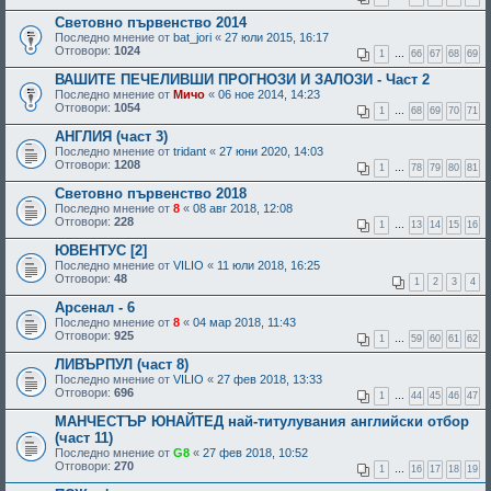
Световно първенство 2014
Последно мнение от
bat_jori
«
27 юли 2015, 16:17
Отговори:
1024
1
…
66
67
68
69
ВАШИТЕ ПЕЧЕЛИВШИ ПРОГНОЗИ И ЗАЛОЗИ - Част 2
Последно мнение от
Мичо
«
06 ное 2014, 14:23
Отговори:
1054
1
…
68
69
70
71
АНГЛИЯ (част 3)
Последно мнение от
tridant
«
27 юни 2020, 14:03
Отговори:
1208
1
…
78
79
80
81
Световно първенство 2018
Последно мнение от
8
«
08 авг 2018, 12:08
Отговори:
228
1
…
13
14
15
16
ЮВЕНТУС [2]
Последно мнение от
VILIO
«
11 юли 2018, 16:25
Отговори:
48
1
2
3
4
Арсенал - 6
Последно мнение от
8
«
04 мар 2018, 11:43
Отговори:
925
1
…
59
60
61
62
ЛИВЪРПУЛ (част 8)
Последно мнение от
VILIO
«
27 фев 2018, 13:33
Отговори:
696
1
…
44
45
46
47
МАНЧЕСТЪР ЮНАЙТЕД най-титулувания английски отбор
(част 11)
Последно мнение от
G8
«
27 фев 2018, 10:52
Отговори:
270
1
…
16
17
18
19