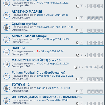
Последно мнение от
VILIO
«
08 юли 2014, 15:11
Отговори:
926
1
…
59
60
61
62
АТЛЕТИКО МАДРИД
Последно мнение от
Delija
«
20 май 2014, 19:43
Отговори:
1196
1
…
77
78
79
80
Сръбски футбол
Последно мнение от
stankovich
«
28 апр 2014, 21:06
Отговори:
627
1
…
39
40
41
42
Англия - Малки отбори
Последно мнение от
VILIO
«
31 мар 2014, 17:19
Отговори:
154
1
…
8
9
10
11
НАПОЛИ
Последно мнение от
8
«
31 мар 2014, 00:44
Отговори:
116
1
…
5
6
7
8
МАНЧЕСТЪР ЮНАЙТЕД (част 10)
Последно мнение от
VILIO
«
18 мар 2014, 16:08
Отговори:
1500
1
…
98
99
100
101
Fulham Football Club (Бербомания)
Последно мнение от
drvasko98
«
01 фев 2014, 20:17
Отговори:
113
1
…
5
6
7
8
ТОТНЪМ - 2
Последно мнение от
bat_jori
«
30 яну 2014, 18:18
Отговори:
555
1
…
35
36
37
38
ИНТЕРНАЦИОНАЛЕ МИЛАНО - 4 - ШАМПИОНА
Последно мнение от
marto
«
27 яну 2014, 12:48
Отговори:
981
1
…
63
64
65
66