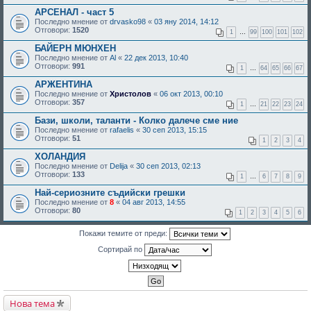
АРСЕНАЛ - част 5
Последно мнение от
drvasko98
«
03 яну 2014, 14:12
Отговори:
1520
1
…
99
100
101
102
БАЙЕРН МЮНХЕН
Последно мнение от
Al
«
22 дек 2013, 10:40
Отговори:
991
1
…
64
65
66
67
АРЖЕНТИНА
Последно мнение от
Христолов
«
06 окт 2013, 00:10
Отговори:
357
1
…
21
22
23
24
Бази, школи, таланти - Колко далече сме ние
Последно мнение от
rafaelis
«
30 сеп 2013, 15:15
Отговори:
51
1
2
3
4
ХОЛАНДИЯ
Последно мнение от
Delija
«
30 сеп 2013, 02:13
Отговори:
133
1
…
6
7
8
9
Най-сериозните съдийски грешки
Последно мнение от
8
«
04 авг 2013, 14:55
Отговори:
80
1
2
3
4
5
6
Покажи темите от преди:
Сортирай по
Нова тема