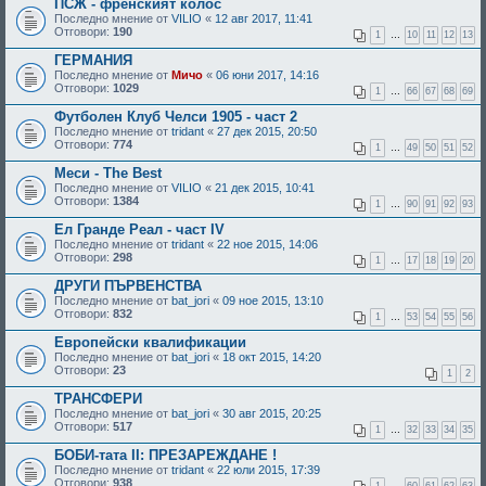
ПСЖ - френският колос
Последно мнение от
VILIO
«
12 авг 2017, 11:41
Отговори:
190
1
…
10
11
12
13
ГЕРМАНИЯ
Последно мнение от
Мичо
«
06 юни 2017, 14:16
Отговори:
1029
1
…
66
67
68
69
Футболен Клуб Челси 1905 - част 2
Последно мнение от
tridant
«
27 дек 2015, 20:50
Отговори:
774
1
…
49
50
51
52
Меси - The Best
Последно мнение от
VILIO
«
21 дек 2015, 10:41
Отговори:
1384
1
…
90
91
92
93
Ел Гранде Реал - част IV
Последно мнение от
tridant
«
22 ное 2015, 14:06
Отговори:
298
1
…
17
18
19
20
ДРУГИ ПЪРВЕНСТВА
Последно мнение от
bat_jori
«
09 ное 2015, 13:10
Отговори:
832
1
…
53
54
55
56
Европейски квалификации
Последно мнение от
bat_jori
«
18 окт 2015, 14:20
Отговори:
23
1
2
ТРАНСФЕРИ
Последно мнение от
bat_jori
«
30 авг 2015, 20:25
Отговори:
517
1
…
32
33
34
35
БОБИ-тата II: ПРЕЗАРЕЖДАНЕ !
Последно мнение от
tridant
«
22 юли 2015, 17:39
Отговори:
938