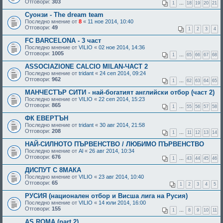
Отговори:
303
1
…
18
19
20
21
Суонзи - The dream team
Последно мнение от
8
«
11 ное 2014, 10:40
Отговори:
49
1
2
3
4
FC BARCELONA - 3 част
Последно мнение от
VILIO
«
02 ное 2014, 14:36
Отговори:
1005
1
…
65
66
67
68
ASSOCIAZIONE CALCIO MILAN-ЧАСТ 2
Последно мнение от
tridant
«
24 сеп 2014, 09:24
Отговори:
962
1
…
62
63
64
65
МАНЧЕСТЪР СИТИ - най-богатият английски отбор (част 2)
Последно мнение от
VILIO
«
22 сеп 2014, 15:23
Отговори:
865
1
…
55
56
57
58
ФК ЕВЕРТЪН
Последно мнение от
tridant
«
30 авг 2014, 21:58
Отговори:
208
1
…
11
12
13
14
НАЙ-СИЛНОТО ПЪРВЕНСТВО / ЛЮБИМО ПЪРВЕНСТВО
Последно мнение от
Al
«
26 авг 2014, 10:34
Отговори:
676
1
…
43
44
45
46
ДИСПУТ С 8МАКА
Последно мнение от
VILIO
«
23 авг 2014, 10:40
Отговори:
65
1
2
3
4
5
РУСИЯ (национален отбор и Висша лига на Русия)
Последно мнение от
VILIO
«
14 юли 2014, 16:00
Отговори:
155
1
…
8
9
10
11
AS ROMA (part 2)