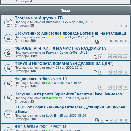
Отговори:
4
Теми
Програма за А група + ТВ
Последно мнение от
drvasko98
«
22 мар 2010, 08:12
Отговори:
55
1
2
3
4
Ексклузивно: Христолов продаде Ботев (Пд) на италианци
Последно мнение от
sasho_1989
«
14 дек 2009, 13:21
Отговори:
309
1
…
18
19
20
21
ФЕНОВЕ, АГИТКИ... 8-МА ЧАСТ НА РАЗДУМКАТА
Последно мнение от
Казуса
«
12 сеп 2009, 16:21
Отговори:
1494
1
…
97
98
99
100
ПЕРУК И НЕГОВАТА КОМАНДА (И ДРАЖЕВ ЗА ЦВЯТ)
Последно мнение от
onzi
«
08 сеп 2009, 12:13
Отговори:
1489
1
…
97
98
99
100
Национален отбор - част 10
Последно мнение от
G8
«
04 сеп 2009, 15:56
Отговори:
1493
1
…
97
98
99
100
Напусна ни първият "армейски" капитан Нако Чакмаков
Последно мнение от
Wallace
«
01 сеп 2009, 14:09
Отговори:
13
На ЮГ от София - Миньор Пк/Марек Дуп/Пирин Бл/Вихрен
и Бела
Последно мнение от
itsoVIII
«
15 авг 2009, 08:26
Отговори:
388
1
…
23
24
25
26
BET & WIN А ПФГ - ЧАСТ 12
Последно мнение от
G8
«
14 авг 2009, 21:45