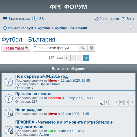
ФРГ ФОРУМ
Бързи връзки
ЧЗВ
Регистрация
Влез
Начало форум
Футбол
Футбол - България
ър
Футбол - България
се
Нова тема
не
137 теми
1
2
3
Важни съобщения
Нов сървър 24.04.2016 год.
Последно мнение от
Мичо
«
12 май 2020, 16:45
Публикувано в
Преместване
Отговори:
7
Преглед на печата
Последно мнение от
Batkoto
«
10 яну 2009, 18:14
Отговори:
174
1
…
9
10
11
12
Нови раздели
Последно мнение от
Мичо
«
21 сеп 2005, 11:35
ПРАВИЛА - Четенето им от новите потребители е
задължително!
Последно мнение от
G8
«
07 авг 2009, 10:14
Публикувано в
Архив