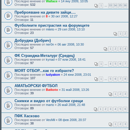
Последно мнение от
Wallace
«
14 яну 2009, 10:05
Отговори:
532
1
…
33
34
35
36
Преброяване на дивите зайци....
Последно мнение от
8
«
30 окт 2008, 12:27
Отговори:
11
Футболните пристрастия на форумците
Последно мнение от
miteto
«
29 сеп 2008, 13:10
Отговори:
23
1
2
Добруджа (Добрич)
Последно мнение от
ner0n
«
06 авг 2008, 10:30
Отговори:
57
1
2
3
4
ФК Странджа-Металург (Средец)
Последно мнение от
kynad
«
07 юли 2008, 18:41
Отговори:
97
1
…
4
5
6
7
МОЯТ ОТБОР...как го избрахте?
Последно мнение от
ludyakon
«
24 юни 2008, 23:01
Отговори:
107
1
…
5
6
7
8
АМАТЬОРСКИ ФУТБОЛ
Последно мнение от
Batkoto
«
31 май 2008, 13:26
Отговори:
39
1
2
3
Снимки и видео от футболни срещи
Последно мнение от
marto
«
26 май 2008, 21:48
Отговори:
89
1
2
3
4
5
6
ПФК Хасково
Последно мнение от
VesMil
«
08 фев 2008, 20:37
Отговори:
38
1
2
3