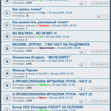
Отговори:
1488
1
…
97
98
99
100
Как купить топик?
Последно мнение от
Delija
«
23 юли 2009, 22:54
Отговори:
18
1
2
Как разместить рекламный топик?
Последно мнение от
Batkoto
«
20 юли 2009, 18:06
Отговори:
1
NO BULTRAS , NO DERBY !!!
Последно мнение от
G8
«
08 юни 2009, 22:25
Отговори:
3
ФЕНОВЕ, АГИТКИ... 7-МА ЧАСТ НА РАЗДУМКАТА
Последно мнение от
Христолов
«
31 май 2009, 23:08
Отговори:
1490
1
…
97
98
99
100
Локомотив (София) - "ЖЕЛЕЗНИТЕ"
Последно мнение от
Pride
«
18 май 2009, 22:27
Отговори:
1485
1
…
97
98
99
100
Миньор Перник
Последно мнение от
itsoVIII
«
29 апр 2009, 07:43
Отговори:
1
А ПРОФЕСИОНАЛНА ФУТБОЛНА ГРУПА - ЧАСТ 11
Последно мнение от
Wallace
«
24 апр 2009, 11:08
Отговори:
1486
1
…
97
98
99
100
А ПРОФЕСИОНАЛНА ФУТБОЛНА ГРУПА - ЧАСТ 10
Последно мнение от
Мичо
«
06 апр 2009, 07:13
Отговори:
1498
1
…
97
98
99
100
Ботев 1912 (Пловдив) /СМЪРТ ЗА СЕЛСКИЯ/
Последно мнение от
Wallace
«
23 мар 2009, 12:59