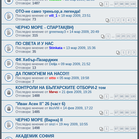
Отговори:
1487
1
…
97
98
99
100
ОТО-не само треньор,а легенда!
Последно мнение от
vill_1
«
18 мар 2009, 23:51
Отговори:
73
1
2
3
4
5
ЧЕРНО МОРЕ - СПАРТАК(ВН)
Последно мнение от
greenway3
«
14 мар 2009, 20:49
Отговори:
315
1
…
19
20
21
22
ПО СВЕТА И У НАС
Последно мнение от
Stinkata
«
13 мар 2009, 15:36
Отговори:
35
1
2
3
ФК Хебър-Пазарджик
Последно мнение от
Delija
«
09 мар 2009, 21:52
Отговори:
13
ДА ПОМОГНЕМ НА НАСО!!!
Последно мнение от
otto
«
05 мар 2009, 19:58
Отговори:
7
КОНТРОЛИ НА БЪЛГАРСКИТЕ ОТБОРИ-2 том
Последно мнение от
Мичо
«
21 фев 2009, 19:26
Отговори:
1488
1
…
97
98
99
100
"Иван Асен II" 26 (част 6)
Последно мнение от
itsoVIII
«
14 фев 2009, 17:22
Отговори:
1485
1
…
97
98
99
100
ЧЕРНО МОРЕ (Варна) II
Последно мнение от
onzi
«
19 яну 2009, 10:55
Отговори:
1498
1
…
97
98
99
100
АКАДЕМИК СОФИЯ