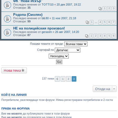
ФК "Нови Искър"
Последно мнение от
TOTTI10
«
20 дек 2007, 19:22
Отговори:
35
1
2
3
Родопа (Смолян)
Последно мнение от
bili.80
«
11 ное 2007, 21:18
Отговори:
99
1
…
4
5
6
7
НЕ на полицейския произвол!
Последно мнение от
gerasim
«
26 авг 2007, 14:20
Отговори:
87
1
2
3
4
5
6
Покажи темите от преди:
Сортирай по
Нова тема
137 теми
1
2
3
Отиди на
КОЙ Е НА ЛИНИЯ
Потребители, разглеждащи този форум: Няма регистрирани потребители и 2 госта
ПРАВА НА ФОРУМА
Вие
не можете
да публикувате теми в този форум
Вие
не можете
да отговаряте на теми в този форум