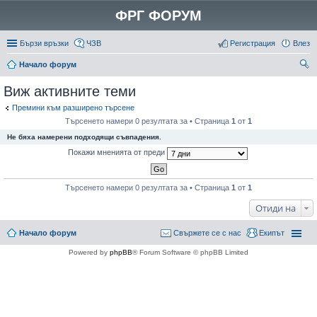
ФРГ ФОРУМ
Бързи връзки
ЧЗВ
Регистрация
Влез
Начало форум
ър
Виж активните теми
се
Премини към разширено търсене
не
Търсенето намери 0 резултата за • Страница
1
от
1
Не бяха намерени подходящи съвпадения.
Покажи мненията от преди
Търсенето намери 0 резултата за • Страница
1
от
1
Отиди на
Начало форум
Свържете се с нас
Екипът
Powered by
phpBB
® Forum Software © phpBB Limited