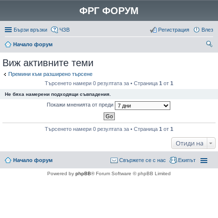
ФРГ ФОРУМ
Бързи връзки
ЧЗВ
Регистрация
Влез
Начало форум
ър
Виж активните теми
се
Премини към разширено търсене
не
Търсенето намери 0 резултата за • Страница
1
от
1
Не бяха намерени подходящи съвпадения.
Покажи мненията от преди
Търсенето намери 0 резултата за • Страница
1
от
1
Отиди на
Начало форум
Свържете се с нас
Екипът
Powered by
phpBB
® Forum Software © phpBB Limited