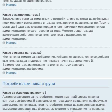
теми се дават от администратора.
Нагоре
Какво е заключена тема?
Заключените теми са теми, в които потребителите не могат да публикуват
нови мнения и всяка анкета в такава тема приключва автоматично. Темите
могат да бъдат заключвани поради много причини и модераторите или
администраторите са отговорни за това. Можете също така да
заключвате собствените си теми, ако това е разрешено от
администратора.
Нагоре
Какво е иконка на темата?
Иконките на темите са изображения, избрани от автора, които се добавят
към темата за да индикират по някакъв начин съдържанието й.
Възможността за използване на иконки за теми зависи от
администратора на форума.
Нагоре
Потребителски нива и групи
Какво са Администраторите?
Администраторите са потребители, които имат най-високо ниво на
контрол във форума. В зависимост от това, дали създателя на форума е
дал съответните права, тези потребители могат да контролират всички
възможни операции във форума, включително управление на правата,