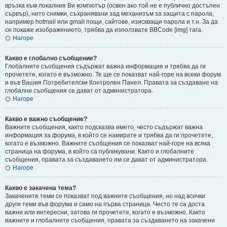
връзка към локалния Ви компютър (освен ако той не е публично достъпен
сървър), нито снимки, съхранявани зад механизъм за защита с парола,
например hotmail или gmail пощи, сайтове, изискващи парола и т.н. За да
се покаже изображението, трябва да използвате BBCode [img] тага.
Нагоре
Какво е глобално съобщение?
Глобалните съобщения съдържат важна информация и трябва да ги
прочетете, когато е възможно. Те ще се показват най-горе на всеки форум
и във Вашия Потребителски Контролен Панел. Правата за създаване на
глобални съобщения се дават от администратора.
Нагоре
Какво е важно съобщение?
Важните съобщения, както подсказва името, често съдържат важна
информация за форума, в който се намирате и трябва да ги прочетете,
когато е възможно. Важните съобщения се показват най-горе на всяка
страница на форума, в който са публикувани. Както и глобалните
съобщения, правата за създаването им се дават от администратора.
Нагоре
Какво е закачена тема?
Закачените теми се показват под важните съобщения, но над всички
други теми във форума и само на първа страница. Често те са доста
важни или интересни, затова ги прочетете, когато е възможно. Както
важните и глобалните съобщения, правата за създаването на закачени