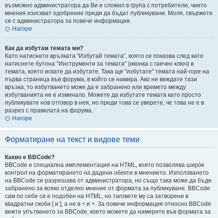
възможно администратора да Ви е сложил в група с потребители, чиито
мнения изискват одобрение преди да бъдат публикувани. Моля, свържете
се с администратора за повече информация.
Нагоре
Как да избутам темата ми?
Като натиснете връзката “Избутай темата”, която се показва след като
натиснете бутона “Инструменти за темата” (иконка с гаечен ключ) в
темата, която искате да избутате. Така ще “избутате” темата най-горе на
първа страница във форума, в който се намира. Ако не виждате тази
връзка, то избутването може да е забранено или времето между
избутванията не е изминало. Можете да избутате темата като просто
публикувате нов отговор в нея, но преди това се уверете, че това не е в
разрез с правилата на форума.
Нагоре
Форматиране на текст и видове теми
Какво е BBCode?
BBCode е специална имплементация на HTML, която позволява широк
контрол на форматирането на дадени обекти в мнението. Използването
на BBCode се разрешава от администратора, но също така може да бъде
забранено за всяко отделно мнение от формата за публикуване. BBCode
сам по себе си е подобен на HTML, но таговете му са затворени в
квадратни скоби [ и ], а не в < и >. За повече информация относно BBCode
вижте упътването за BBCode, което можете да намерите във формата за