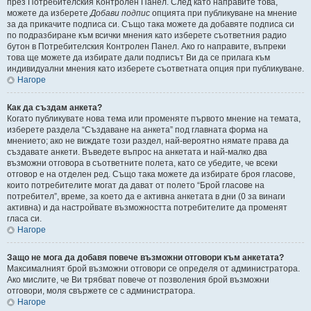
през Потребителския Контролен Панел. След като направите това,
можете да изберете
Добави подпис
опцията при публикуване на мнение
за да прикачите подписа си. Също така можете да добавяте подписа си
по подразбиране към всички мнения като изберете съответния радио
бутон в Потребителския Контролен Панел. Ако го направите, въпреки
това ще можете да избирате дали подписът Ви да се прилага към
индивидуални мнения като изберете съответната опция при публикуване.
Нагоре
Как да създам анкета?
Когато публикувате нова тема или променяте първото мнение на темата,
изберете раздела “Създаване на анкета” под главната форма на
мнението; ако не виждате този раздел, най-вероятно нямате права да
създавате анкети. Въведете въпрос на анкетата и най-малко два
възможни отговора в съответните полета, като се убедите, че всеки
отговор е на отделен ред. Също така можете да избирате броя гласове,
които потребителите могат да дават от полето “Брой гласове на
потребител”, време, за което да е активна анкетата в дни (0 за винаги
активна) и да настройвате възможността потребителите да променят
гласа си.
Нагоре
Защо не мога да добавя повече възможни отговори към анкетата?
Максималният брой възможни отговори се определя от администратора.
Ако мислите, че Ви трябват повече от позволения брой възможни
отговори, моля свържете се с администратора.
Нагоре