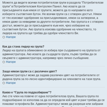
Можете да видите всички потребителски групи в раздела “Потребителски
групи” в Потребителския Контролен Панел. Ако искате да се
присъедините към някоя от групите, можете да го направите като
изберете съответния бутон. Не всички групи са с отворен достъп. Някои
от тях изискват одобрение за присъединяване, някои са затворени, а
някои даже са невидими за другите потребители. Ако групата е с отворен
достъп, можете да се присъедините към нея, чрез избиране на
съответния бутон. Ако групата изисква одобрение на членството, то
лидера на групата ще трябва да одобри членството Ви.
Нагоре
Как да стана лидер на група?
Лидер на групата обикновено се избира при създаването на групата от
администратора. Ако искате да създадете група, първо трябва да се
свържете с администратора, например чрез лично съобщение.
Нагоре
Защо някои групи са с различен цвят?
Администраторът може да задава различен цвят на потребителите от
дадена група за по-лесно идентифициране на членовете на тази група.
Нагоре
Какво е “Група по подразбиране”?
Ако сте член на повече от една потребителска група, Вашата група по
подразбиране се използва за да се определи кой цвят и ранг трябва да се
показват в профила Ви. Администраторът може да разреши или забрани