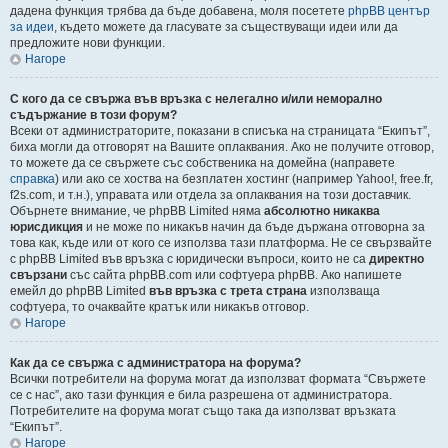
дадена функция трябва да бъде добавена, моля посетете
phpBB център
за идеи
, където можете да гласувате за съществуващи идеи или да
предложите нови функции.
Нагоре
С кого да се свържа във връзка с нелегално и/или неморално
съдържание в този форум?
Всеки от администраторите, показани в списъка на страницата “Екипът”,
биха могли да отговорят на Вашите оплаквания. Ако не получите отговор,
то можете да се свържете със собственика на домейна (направете
справка
) или ако се хоства на безплатен хостинг (например Yahoo!, free.fr,
f2s.com, и т.н.), управата или отдела за оплаквания на този доставчик.
Обърнете внимание, че phpBB Limited няма
абсолютно никаква
юрисдикция
и не може по никакъв начин да бъде държана отговорна за
това как, къде или от кого се използва тази платформа. Не се свързвайте
с phpBB Limited във връзка с юридически въпроси, които не са
директно
свързани
със сайта phpBB.com или софтуера phpBB. Ако напишете
емейл до phpBB Limited
във връзка с трета страна
използваща
софтуера, то очаквайте кратък или никакъв отговор.
Нагоре
Как да се свържа с администратора на форума?
Всички потребители на форума могат да използват формата “Свържете
се с нас”, ако тази функция е била разрешена от администратора.
Потребителите на форума могат също така да използват връзката
“Екипът”.
Нагоре