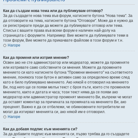
Как да създам нова тема или да публикувам отговор?
За да създадете нова тема във форум, натиснете бутона "Нова тема". За
да отговорите на тема, натиснете бутона "Отговори". Може да е нужно да
се регистрирате преди да можете да публикувате отговор или тема.
Списък с вашите права във всеки форум е наличен най-долу на
страницата с форумите. Например: Вие можете да публикувате теми в
този форум, Вие можете да прикачвате файлове в този форум и т.н.
Нагоре
Как да променя или изтрия мнение?
Освен ако не сте администратор или модератор, можете да променяте
или изтривате само собствените си мнения. Можете да промените
мнението си като натиснете бутона "Промени мнението" на съответното
мнение, понякога този бутон е активен само за определено време след
като е било публикувано мнението. Ако някой е отговорил на мнението
Ви, под него ще се появи мелък текст с броя пъти, които сте променяли
мнението, както и датата и часа; този текст няма да се появи ако
модератор или администратор променят мнението Ви, въпреки че могат
да оставят коментар за причината за промяната на мнението Ви, ако
преценят. Важно е да се отбележи, че обикновените потребители не
могат да изтирват мненията си, ако някой им е отговорил.
Нагоре
Как да добавя подпис към мненията си?
За да добавите подпис към мненията си, първо трябва да го създадете