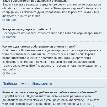
Защо търсенето ми връща празна страница!?
Вашата заявка е върнала твърде много резултати, които не могат да се
обработят от сървъра. Използвайте “Разширено търсене” и бъдете по-
специфични с ключовите думи, използвани при търсенето, както и във
форумите, в които се търси.
Нагоре
Как да намеря даден потребител?
Последвайте връзката “Потребители” и след това “Намери потребител”.
Нагоре
Как мога да намеря собствените си мнения и теми?
Собствените Ви мнения можете да намерите като последвате връзката
“Виж собствените си мнения” в Потребителския панел или “Търси в
потребителските мнения” в профила Ви или като изберете “Виж
собствените си мнения” от менюто с Бързи връзки. За да намерите
темите си, използвайте Разширеното търсене и попълнете различните
настройки.
Нагоре
Любими теми и абонаменти
Каква е разликата между добавяне на любима тема и абонамент?
В phpBB версия 3.0, добавянето на любима тема работеше като
добавянето на сайт в любими в уеб браузъра ви (bookmark). Не бивате
уведомен когато темата е обновена. От phpBB версия 3.1 натам,