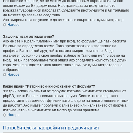
Без паника! Въпреки, че не можем да възстановим паролата Ви, много
лесно можем да Ви дадем нова. На страницата за вход натиснете
връзката "Забравих си паролата". Следвайте инструкциите и би трябвало
да можете да влезнете след това.
Ако въпреки това не успеете да влезете се свържете с администратор.
Нагоре
Защо излизам автоматично?
Ако не сте избрали “Запомни ме” при вход, то форумът ще пази сесията
Ви само за определено време. Това предотвратява използване на
профила Ви от някой друг, който ползва същият компютър. За да
останете постоянно в своя профил изберете “Запомни ме” по време на
вход. Не Ви препоръчваме тази опция ако споделяте компютъра с други
хора. Ако не виждате такава опция това значи, че администратора я е
забранил.
Нагоре
Какво прави “Изтрий всички бисквитки от форума”?
“Изтрий всички бисквитки от форума” изтрива бисквитките създадени от
phpBB, които Ви пазят сесията във форума. Бисквитките също така
предоставят възможност функции като следене на новите мнения и теми
да работят. Ако имате проблеми с влизането или излизането от форума
изтриването на бисквитките би могло да реши проблема.
Нагоре
Потребителски настройки и предпочитания