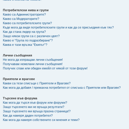
Потребителски нива и групи
Какво са Администраторите?
Какво са Модераторите?
Какво са потребителските групи?
Къде мога да видя потребителските групи и как да се присъединя към тях?
Как да стана лидер на група?
Защо някои групи са с различен цвят?
Какво е “Група по подразбиране”?
Каква е тази връзка “Екипът”?
Лични съобщения
Не мога да изпращам лични съобщения!
Получавам нежелани лични съобщения!
Получих спам или обиден емейл от някой от този форум!
Приятели и врагове
Какви са тези списъци с Приятели и Врагове?
Как мога да добавя / премахна потребител от списъка с Приятели или Врагове?
Търсене във форума
Как мога да търся във форум или форуми?
Защо търсенето ми не връща резултати?
Защо търсенето ми връща празна страница!?
Как да намеря даден потребител?
Как мога да намеря собствените си мнения и теми?