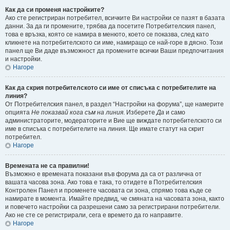
Как да си променя настройките?
Ако сте регистриран потребител, всичките Ви настройки се пазят в базата
данни. За да ги промените, трябва да посетите Потребителския панел,
това е връзка, която се намира в менюто, което се показва, след като
кликнете на потребителското си име, намиращо се най-горе в дясно. Този
панел ще Ви даде възможност да промените всички Ваши предпочитания
и настройки.
Нагоре
Как да скрия потребителското си име от списъка с потребителите на
линия?
От Потребителския панел, в раздел “Настройки на форума”, ще намерите
опцията
Не показвай кога съм на линия
. Изберете
Да
и само
администраторите, модераторите и Вие ще виждате потребителското си
име в списъка с потребителите на линия. Ще имате статут на скрит
потребител.
Нагоре
Времената не са правилни!
Възможно е времената показани във форума да са от различна от
вашата часова зона. Ако това е така, то отидете в Потребителския
Контролен Панел и променете часовата си зона, спрямо това къде се
намирате в момента. Имайте предвид, че смяната на часовата зона, както
и повечето настройки са разрешени само за регистрирани потребители.
Ако не сте се регистрирали, сега е времето да го направите.
Нагоре