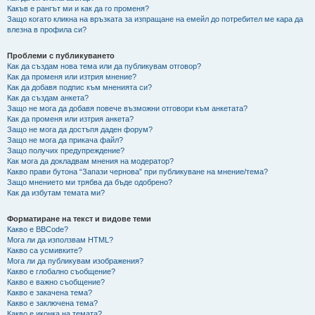
Какъв е рангът ми и как да го променя?
Защо когато кликна на връзката за изпращане на емейл до потребител ме кара да
влезна в профила си?
Проблеми с публикуването
Как да създам нова тема или да публикувам отговор?
Как да променя или изтрия мнение?
Как да добавя подпис към мненията си?
Как да създам анкета?
Защо не мога да добавя повече възможни отговори към анкетата?
Как да променя или изтрия анкета?
Защо не мога да достъпя даден форум?
Защо не мога да прикача файл?
Защо получих предупреждение?
Как мога да докладвам мнения на модератор?
Какво прави бутона “Запази чернова” при публикуване на мнение/тема?
Защо мнението ми трябва да бъде одобрено?
Как да избутам темата ми?
Форматиране на текст и видове теми
Какво е BBCode?
Мога ли да използвам HTML?
Какво са усмивките?
Мога ли да публикувам изображения?
Какво е глобално съобщение?
Какво е важно съобщение?
Какво е закачена тема?
Какво е заключена тема?
Какво е иконка на темата?