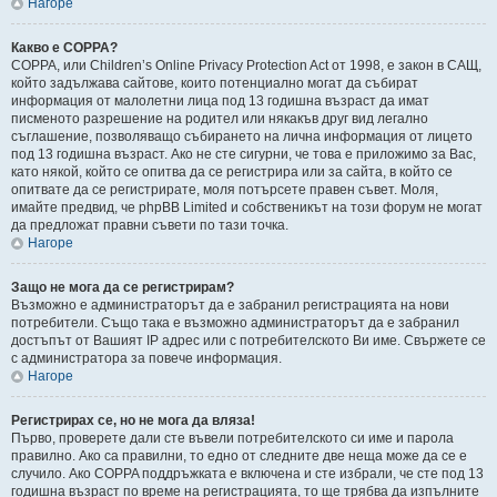
Нагоре
Какво е COPPA?
COPPA, или Children’s Online Privacy Protection Act от 1998, е закон в САЩ,
който задължава сайтове, които потенциално могат да събират
информация от малолетни лица под 13 годишна възраст да имат
писменото разрешение на родител или някакъв друг вид легално
съглашение, позволяващо събирането на лична информация от лицето
под 13 годишна възраст. Ако не сте сигурни, че това е приложимо за Вас,
като някой, който се опитва да се регистрира или за сайта, в който се
опитвате да се регистрирате, моля потърсете правен съвет. Моля,
имайте предвид, че phpBB Limited и собственикът на този форум не могат
да предложат правни съвети по тази точка.
Нагоре
Защо не мога да се регистрирам?
Възможно е администраторът да е забранил регистрацията на нови
потребители. Също така е възможно администраторът да е забранил
достъпът от Вашият IP адрес или с потребителското Ви име. Свържете се
с администратора за повече информация.
Нагоре
Регистрирах се, но не мога да вляза!
Първо, проверете дали сте въвели потребителското си име и парола
правилно. Ако са правилни, то едно от следните две неща може да се е
случило. Ако COPPA поддръжката е включена и сте избрали, че сте под 13
годишна възраст по време на регистрацията, то ще трябва да изпълните