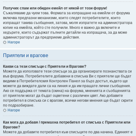
Получих спам или обиден емейл от някой от този форум!
Съжаляваме да чуем това. Формата за изпращане на емейли от форума
включва предпазни механизми, които следят потребителите, които
изпращат такива съобщения, затова, моля изпратете на администратора
копие на емейла, който сте получили. Много е важно да включите и
хедърите, които съдържат пълните детайли на изпращача, за да може
администраторът да предприеме действия.
Нагоре
Приятели и врагове
Какви са тези списъци с Приятели и Врагове?
Можете да използвате тези списъци за да организирате познанствата си
във форума. Потребителите добавени в списъка Ви с приятели ще бъдат
видими в Потребителския Контролен Панел за бърз достъп, където ще
можете да виждате дали са на линия и да им пращате лични съобщения.
Ако се поддържа от темата (скина) на форума, мненията и съобщенията
от приятели могат да бъдат оцветени с различен цвят. Ако добавите
потребител в списъка си с врагове, всички негови мнения ще бъдат скрити
по подразбиране.
Нагоре
Как мога да добавя / премахна потребител от списъка с Приятели или
Врагове?
Можете да добавите потребител към списъците по два начина. Единият е