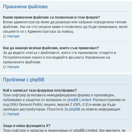
Прикачени файлове
Какви прикачени файлове са позволени в този форум?
Всеки администратор може да разреши или забрани определени типове
файлове. Ако не сте сигурни какво е позволено да бъде прикачвано, моля
свържете се с Администратора за помощ.
Нагоре
Как да намеря всички файлове, които съм прикачвал?
За да видите списък с файловете, които сте прикачвали, отидете в
Потребителския панел и последвайте връзката Управление на
прикачените файлове.
Нагоре
Проблеми с phpBB
Кой е написал тази форумна платформа?
Този софтуер (в неговата немодифицирана форма) е произведен,
публикуван и защитен от копиране от
phpBB Limited
. Разпространява се
под GNU General Public лиценз, версия 2 (GPL-2.0) и може да бъде
свободно дистрибутиран. Посетете
За phpBB
за повече информация.
Нагоре
Защо я няма функцията X?
Този софтуер е написан и лицензиран от phpBB Limited. Ако мислите, че