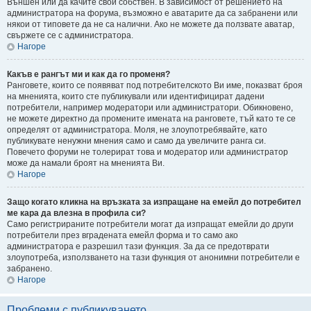
Външен или да качите свой собствен. В зависимост от решението на
администратора на форума, възможно е аватарите да са забранени или
някои от типовете да не са налични. Ако не можете да ползвате аватар,
свържете се с администратора.
Нагоре
Какъв е рангът ми и как да го променя?
Ранговете, които се появяват под потребителското Ви име, показват броя
на мненията, които сте публикували или идентифицират дадени
потребители, например модератори или администратори. Обикновено,
не можете директно да промените имената на ранговете, тъй като те се
определят от администратора. Моля, не злоупотребявайте, като
публикувате ненужни мнения само и само да увеличите ранга си.
Повечето форуми не толерират това и модератор или администратор
може да намали броят на мненията Ви.
Нагоре
Защо когато кликна на връзката за изпращане на емейл до потребител
ме кара да влезна в профила си?
Само регистрираните потребители могат да изпращат емейли до други
потребители през вградената емейл форма и то само ако
администратора е разрешил тази функция. За да се предотврати
злоупотреба, използването на тази функция от анонимни потребители е
забранено.
Нагоре
Проблеми с публикуването