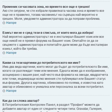
Промених си часовата зона, но времето все още е грешно!
Ако сте сигурни, че сте избрали правилната часова зона и времето все
още не е правилно, тогава часовникът на сървъра най-вероятно е
грешен. Моля, уведомете администратора за да поправи проблема.
Нагоре
Езикът ми не е сред тези в списъка, от които мога да избера!
Най вероятно администраторът не е инсталирал Вашият език или все
още никой не е превел форума на Вашият език. Опитайте се да се
свържете с администратора и попитайте дали може да бъде инсталиран
езикът, който Ви трябва.
Нагоре
Какви са тези картинки до потребителското ми име?
Има два вида картинки, които могат да бъдат до потребителското Ви име,
когато се разглеждат теми или мнения. Едната може да е изображение,
асоциирано с вашия ранг, най-често във формата на звезди, квадратчета
или точки, индикиращи колко мнения сте публикувал или Вашият статус
във форума. Другата картинка, обикновено по-голяма, е известна като
аватар и обикновено е уникална или персонална за всеки потребител.
Нагоре
Как да си сложа аватар?
В Потребителския Контролен Панел, в раздел “Профил” можете да
добавите аватар от един от следните четири типа: Gravatar, Галерия,