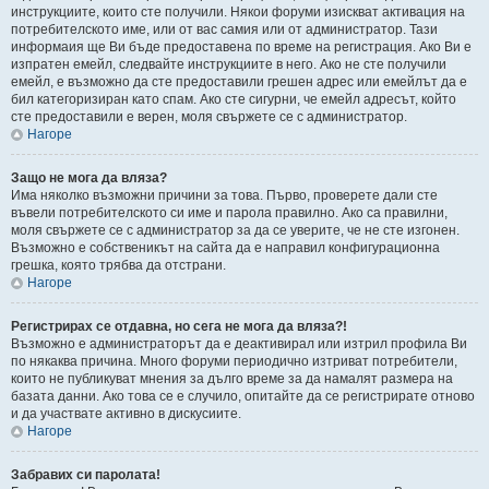
инструкциите, които сте получили. Някои форуми изискват активация на
потребителското име, или от вас самия или от администратор. Тази
информаия ще Ви бъде предоставена по време на регистрация. Ако Ви е
изпратен емейл, следвайте инструкциите в него. Ако не сте получили
емейл, е възможно да сте предоставили грешен адрес или емейлът да е
бил категоризиран като спам. Ако сте сигурни, че емейл адресът, който
сте предоставили е верен, моля свържете се с администратор.
Нагоре
Защо не мога да вляза?
Има няколко възможни причини за това. Първо, проверете дали сте
въвели потребителското си име и парола правилно. Ако са правилни,
моля свържете се с администратор за да се уверите, че не сте изгонен.
Възможно е собственикът на сайта да е направил конфигурационна
грешка, която трябва да отстрани.
Нагоре
Регистрирах се отдавна, но сега не мога да вляза?!
Възможно е администраторът да е деактивирал или изтрил профила Ви
по някаква причина. Много форуми периодично изтриват потребители,
които не публикуват мнения за дълго време за да намалят размера на
базата данни. Ако това се е случило, опитайте да се регистрирате отново
и да участвате активно в дискусиите.
Нагоре
Забравих си паролата!