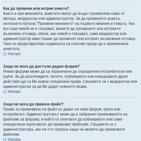
Как да променя или изтрия анкета?
Както и при мненията, анкетите могат да бъдат променяни само от
автора, модератор или администратор. За да промените анкета,
натиснете бутона "Промени мнението" на първото мнение в темата. Ако
все още никой не е гласувал, можете да промените или изтриете
възможен отговор, обаче, ако някой е гласувал, само модератор или
администратор имат право да променят или изтрият възможния отговор.
Така се предотвратява подмяната на гласове преди да е приключила
анкетата.
Нагоре
Защо не мога да достъпя даден форум?
Някои форуми може да са ограничени до определени потребители или
групи. За да разглеждате, четете, публикувате или извършвате други
действия ще са Ви нужни специални права. Свържете се с модератор или
администратор за да Ви дадат нужните права.
Нагоре
Защо не мога да прикача файл?
Права за прикачване на файл се дават на ниво форум, група или
потребител. Администраторът може да е забранил прикачването на
файлове за форума, в който се опитвате да публикувате или само
определени групи могат да прикачват файлове. Свържете се с
администратора, ако не сте сигурни защо не можете да прикачвате
файлове.
Нагоре