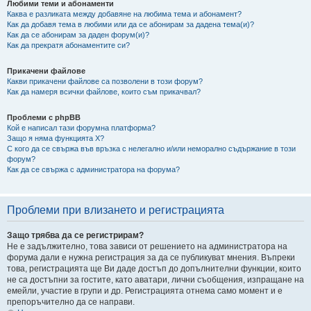
Любими теми и абонаменти
Каква е разликата между добавяне на любима тема и абонамент?
Как да добавя тема в любими или да се абонирам за дадена тема(и)?
Как да се абонирам за даден форум(и)?
Как да прекратя абонаментите си?
Прикачени файлове
Какви прикачени файлове са позволени в този форум?
Как да намеря всички файлове, които съм прикачвал?
Проблеми с phpBB
Кой е написал тази форумна платформа?
Защо я няма функцията X?
С кого да се свържа във връзка с нелегално и/или неморално съдържание в този
форум?
Как да се свържа с администратора на форума?
Проблеми при влизането и регистрацията
Защо трябва да се регистрирам?
Не е задължително, това зависи от решението на администратора на
форума дали е нужна регистрация за да се публикуват мнения. Въпреки
това, регистрацията ще Ви даде достъп до допълнителни функции, които
не са достъпни за гостите, като аватари, лични съобщения, изпращане на
емейли, участие в групи и др. Регистрацията отнема само момент и е
препоръчително да се направи.