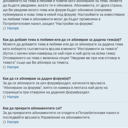
добавянето на тема в любими е повече като абониране за тема. Можете
да бъдете уведомен, когато тя е обновена. Абонамента, от друга страна,
ще Ви уведоми когато тема или форум бъдат обновени (например
публикувана е нова тема в някой под форум). Настройките за известяване
за любими теми и абонаменти могат да бъдат променяни в
Потребителския панел, раздел “Настройки на форума”.
Нагоре
Как да добавя тема в любими или да се абонирам за дадена тема(и)?
Можете да добавите тема в любими или да се абонирате за дадена тема
като изберете съответната връзка в менюто “Инструменти за темата”
(бутон с гаечен ключ намиращ се най-горе и най-долу на всяка тема).
Отговарянето на тема с включена опция “Уведоми ме при нов отговор в
темата” също ще Ви абонира за темата.
Нагоре
Как да се абонирам за даден форум(и)?
За да се абонирате за цял форум/раздел, натиснете връзката
“Абониране за форума”, която се намира в лентата най-долу на
страницата при отваряне на дадения форум/раздел.
Нагоре
Как да прекратя абонаментите си?
За да прекратите абонаментите си отидете в Потребителския панел и
последвайте връзката Управление на абонаментите.
Нагоре