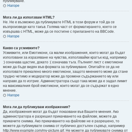
публикуване.
Нагоре
Мога ли да използвам HTML?
Не. Не е възможно да публикувате HTML в този форум и той да се
възпроизведе като такъв. Голяма част от форматирането, което се
извършва с HTML, може да се постигне с прилагането на BBCode.
Нагоре
Какво са усмивките?
Усмивките, или Емотикони, са малки изображения, които могат да бъдат
използвани за изразяване на чувства, използвайки кратък код, например
:) означава щастие, докато :( означава тъга. Пълният лист с емотикони
може да бъде видян във формата за публикуване. Опитайте се да не
използвате прекалено много емотикони, защото мнението може да стане
трудно четимо и модератор може да промени съдържанието му или
направо да го изтрие. Администратора също така може да е задал лимит
на максималния брой емотикони, които могат да се съдържат в едно
мнение.
Нагоре
Мога ли да публикувам изображения?
Да, изображения могат да бъдат показвани във Вашите мнения. Ако
администратора е разрешил прикачването на файлове, можете да
прикачите снимка. Ако прикачването на файлове не е разрешено, то
можете да публикувате снимка от публично достъпен сървър, например
http://www.example.com/my-picture.gif. Не можете да публикувате снимка от