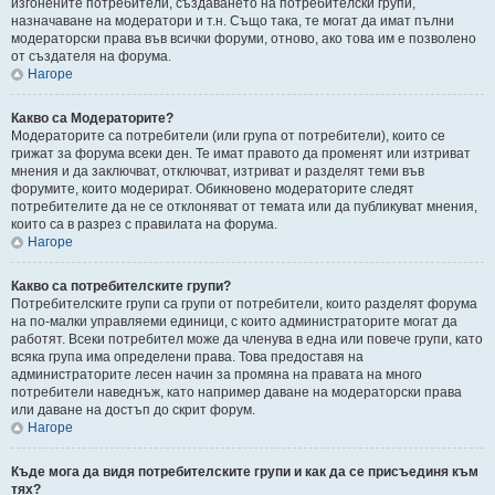
изгонените потребители, създаването на потребителски групи,
назначаване на модератори и т.н. Също така, те могат да имат пълни
модераторски права във всички форуми, отново, ако това им е позволено
от създателя на форума.
Нагоре
Какво са Модераторите?
Модераторите са потребители (или група от потребители), които се
грижат за форума всеки ден. Те имат правото да променят или изтриват
мнения и да заключват, отключват, изтриват и разделят теми във
форумите, които модерират. Обикновено модераторите следят
потребителите да не се отклоняват от темата или да публикуват мнения,
които са в разрез с правилата на форума.
Нагоре
Какво са потребителските групи?
Потребителските групи са групи от потребители, които разделят форума
на по-малки управляеми единици, с които администраторите могат да
работят. Всеки потребител може да членува в една или повече групи, като
всяка група има определени права. Това предоставя на
администраторите лесен начин за промяна на правата на много
потребители наведнъж, като например даване на модераторски права
или даване на достъп до скрит форум.
Нагоре
Къде мога да видя потребителските групи и как да се присъединя към
тях?