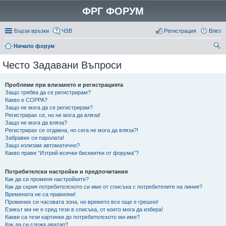
ФРГ ФОРУМ
Бързи връзки
ЧЗВ
Регистрация
Влез
Начало форум
ър
Често Задавани Въпроси
се
не
Проблеми при влизането и регистрацията
Защо трябва да се регистрирам?
Какво е COPPA?
Защо не мога да се регистрирам?
Регистрирах се, но не мога да вляза!
Защо не мога да вляза?
Регистрирах се отдавна, но сега не мога да вляза?!
Забравих си паролата!
Защо излизам автоматично?
Какво прави “Изтрий всички бисквитки от форума”?
Потребителски настройки и предпочитания
Как да си променя настройките?
Как да скрия потребителското си име от списъка с потребителите на линия?
Времената не са правилни!
Промених си часовата зона, но времето все още е грешно!
Езикът ми не е сред тези в списъка, от които мога да избера!
Какви са тези картинки до потребителското ми име?
Как да си сложа аватар?