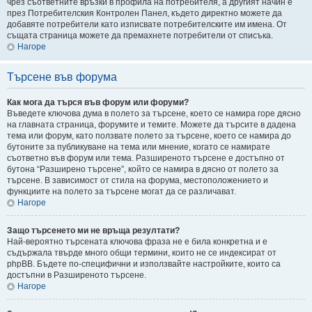
чрез съответните връзки в профила на потребителя, а другият начин е
през Потребителския Контролен Панел, където директно можете да
добавяте потребители като изписвате потребителските им имена. От
същата страница можете да премахнете потребители от списъка.
Нагоре
Търсене във форума
Как мога да търся във форум или форуми?
Въведете ключова дума в полето за търсене, което се намира горе дясно
на главната страница, форумите и темите. Можете да търсите в дадена
тема или форум, като ползвате полето за търсене, което се намира до
бутоните за публикуване на тема или мнение, когато се намирате
съответно във форум или тема. Разширеното търсене е достъпно от
бутона “Разширено търсене”, който се намира в дясно от полето за
търсене. В зависимост от стила на форума, местоположението и
функциите на полето за търсене могат да се различават.
Нагоре
Защо търсенето ми не връща резултати?
Най-вероятно търсената ключова фраза не е била конкретна и е
съдържала твърде много общи термини, които не се индексират от
phpBB. Бъдете по-специфични и използвайте настройките, които са
достъпни в Разширеното търсене.
Нагоре