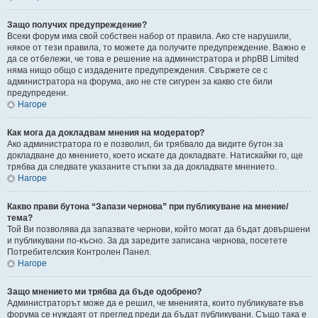
Защо получих предупреждение?
Всеки форум има свой собствен набор от правила. Ако сте нарушили,
някое от тези правила, то можете да получите предупреждение. Важно е
да се отбележи, че това е решение на администратора и phpBB Limited
няма нищо общо с издадените предупреждения. Свържете се с
администратора на форума, ако не сте сигурен за какво сте били
предупредени.
Нагоре
Как мога да докладвам мнения на модератор?
Ако администратора го е позволил, би трябвало да видите бутон за
докладване до мнението, което искате да докладвате. Натискайки го, ще
трябва да следвате указаните стъпки за да докладвате мнението.
Нагоре
Какво прави бутона “Запази чернова” при публикуване на мнение/
тема?
Той Ви позволява да запазвате чернови, който могат да бъдат довършени
и публикувани по-късно. За да заредите записана чернова, посетете
Потребителския Контролен Панел.
Нагоре
Защо мнението ми трябва да бъде одобрено?
Администраторът може да е решил, че мненията, които публикувате във
форума се нуждаят от преглед преди да бъдат публикувани. Също така е